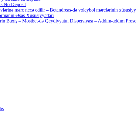
us No Deposit
lərinə mərc necə edilir – Betandreas-də voleybol mərclərinin xüsusiyyə
formanın Əsas Xüsusiyyətləri
Dərin Baxış – Mostbet-də Qeydiyyatın Dispersiyası – Addım-addım Pros
bs