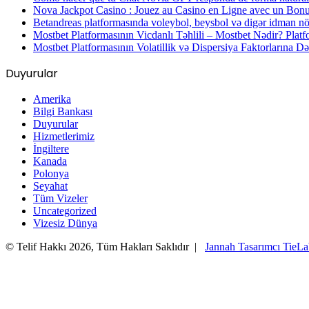
Nova Jackpot Casino : Jouez au Casino en Ligne avec un Bon
Betandreas platformasında voleybol, beysbol və digər idman növ
Mostbet Platformasının Vicdanlı Təhlili – Mostbet Nədir? Plat
Mostbet Platformasının Volatillik və Dispersiya Faktorlarına 
Duyurular
Amerika
Bilgi Bankası
Duyurular
Hizmetlerimiz
İngiltere
Kanada
Polonya
Seyahat
Tüm Vizeler
Uncategorized
Vizesiz Dünya
© Telif Hakkı 2026, Tüm Hakları Saklıdır |
Jannah Tasarımcı TieLa
Başa
dön
tuşu