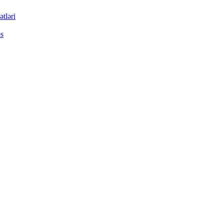
tləri
es