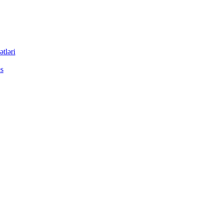
tləri
es