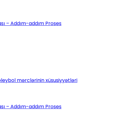
iyası – Addım-addım Proses
eybol mərclərinin xüsusiyyətləri
iyası – Addım-addım Proses