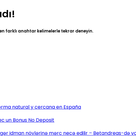
adı!
n farklı anahtar kelimelerle tekrar deneyin.
orma natural y cercana en España
ec un Bonus No Deposit
gər idman növlərinə mərc necə edilir – Betandreas-də vol