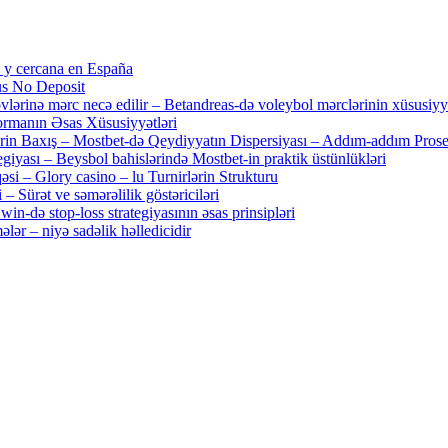
 y cercana en España
us No Deposit
lərinə mərc necə edilir – Betandreas-də voleybol mərclərinin xüsusiyyə
formanın Əsas Xüsusiyyətləri
Dərin Baxış – Mostbet-də Qeydiyyatın Dispersiyası – Addım-addım Pros
iyası – Beysbol bahislərində Mostbet-in praktik üstünlükləri
si – Glory casino – lu Turnirlərin Strukturu
– Sürət ve səmərəlilik göstəriciləri
in-də stop-loss strategiyasının əsas prinsipləri
ələr – niyə sadəlik həlledicidir