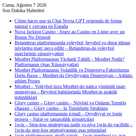
Cuma, Ağustos 7 2026
Son Dakika Haberleri
Cómo hacer que tu Chat Novia GPT responda de forma
natural y cercana en España
Nova Jackpot Casino : Jouez au Casino en Ligne avec un
Bonus No Deposit
Betandreas platformasında voleybol, beysbol və digər idman
növlərinə mərc necə edilir – Betandreas-də voleybol
mərclərinin xüsusiyyətləri
Mostbet Platformasının Vicdanlı Təhlili – Mostbet Nədir?
Platformanın Əsas Xüsusiyyətləri
Mostbet Platformasının Volatillik və Dispersiya Faktorlarına
Dərin Baxış – Mostbet-də Qeydiyyatın Dispersiyası – Addım-
addım Proses
Mostbet – Voleybol üzrə Mostbet-də nəticə yönümlü mərc
strategiyası – Beysbol bahislərində Mostbet-in praktik
üstünlükləri
Glory casino – Glory casino – Növləri və Onların Turnirlə
Əlaqəsi – Glory casino – lu Turnirlərin Strukturu
Glory casino platformasinin icmali – Qeydiyyat ve login
prosesi – Sürət ve səmərəlilik göstəriciləri
1win – Stop-loss strategiyası nədir və niyə 1win-də vacibdir –
1win-də stop-loss strategiyasının əsas prinsipləri
1win platformasının ətraflı icmalı – 1win interfeysi və əsas