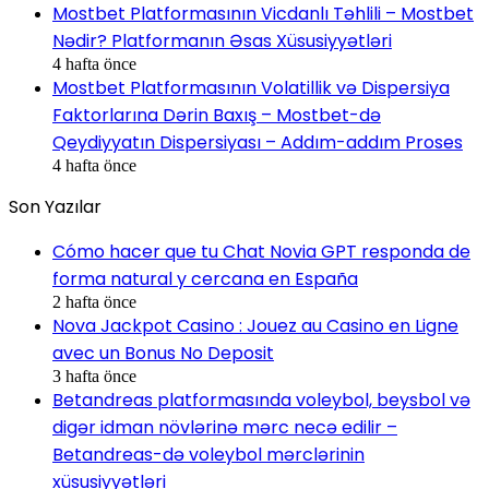
Mostbet Platformasının Vicdanlı Təhlili – Mostbet
Nədir? Platformanın Əsas Xüsusiyyətləri
4 hafta önce
Mostbet Platformasının Volatillik və Dispersiya
Faktorlarına Dərin Baxış – Mostbet-də
Qeydiyyatın Dispersiyası – Addım-addım Proses
4 hafta önce
Son Yazılar
Cómo hacer que tu Chat Novia GPT responda de
forma natural y cercana en España
2 hafta önce
Nova Jackpot Casino : Jouez au Casino en Ligne
avec un Bonus No Deposit
3 hafta önce
Betandreas platformasında voleybol, beysbol və
digər idman növlərinə mərc necə edilir –
Betandreas-də voleybol mərclərinin
xüsusiyyətləri