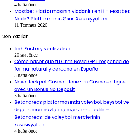
4 hafta önce
Mostbet Platformasının Vicdanlı Təhlili – Mostbet
Nədir? Platformanın Əsas Xüsusiyyətləri
11 Temmuz 2026
Son Yazılar
Link Factory verification
20 saat önce
Cómo hacer que tu Chat Novia GPT responda de
forma natural y cercana en España
3 hafta önce
Nova Jackpot Casino : Jouez au Casino en Ligne
avec un Bonus No Deposit
3 hafta önce
Betandreas platformasında voleybol, beysbol və
digər idman növlərinə mərc necə edilir –
Betandreas-də voleybol mərclərinin
xüsusiyyətləri
4 hafta önce