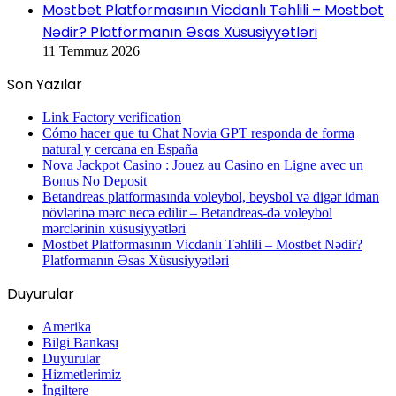
Mostbet Platformasının Vicdanlı Təhlili – Mostbet
Nədir? Platformanın Əsas Xüsusiyyətləri
11 Temmuz 2026
Son Yazılar
Link Factory verification
Cómo hacer que tu Chat Novia GPT responda de forma
natural y cercana en España
Nova Jackpot Casino : Jouez au Casino en Ligne avec un
Bonus No Deposit
Betandreas platformasında voleybol, beysbol və digər idman
növlərinə mərc necə edilir – Betandreas-də voleybol
mərclərinin xüsusiyyətləri
Mostbet Platformasının Vicdanlı Təhlili – Mostbet Nədir?
Platformanın Əsas Xüsusiyyətləri
Duyurular
Amerika
Bilgi Bankası
Duyurular
Hizmetlerimiz
İngiltere