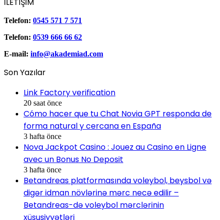
İLETİŞİM
Telefon:
0545 571 7 571
Telefon:
0539 666 66 62
E-mail:
info@akademiad.com
Son Yazılar
Link Factory verification
20 saat önce
Cómo hacer que tu Chat Novia GPT responda de
forma natural y cercana en España
3 hafta önce
Nova Jackpot Casino : Jouez au Casino en Ligne
avec un Bonus No Deposit
3 hafta önce
Betandreas platformasında voleybol, beysbol və
digər idman növlərinə mərc necə edilir –
Betandreas-də voleybol mərclərinin
xüsusiyyətləri