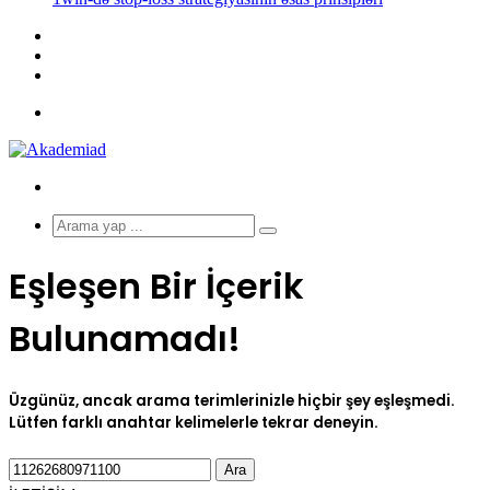
Kenar
Bölmesi
Rastgele
Makale
Kayıt
Ol
Menü
Arama
yap
...
Arama
yap
Eşleşen Bir İçerik
...
Bulunamadı!
Üzgünüz, ancak arama terimlerinizle hiçbir şey eşleşmedi.
Lütfen farklı anahtar kelimelerle tekrar deneyin.
Arama: