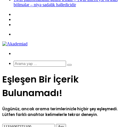
bölmələr – niyə sadəlik həlledicidir
Kenar
Bölmesi
Rastgele
Makale
Kayıt
Ol
Menü
Arama
yap
...
Arama
yap
Eşleşen Bir İçerik
...
Bulunamadı!
Üzgünüz, ancak arama terimlerinizle hiçbir şey eşleşmedi.
Lütfen farklı anahtar kelimelerle tekrar deneyin.
Arama: