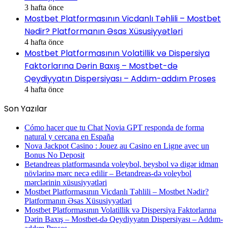
3 hafta önce
Mostbet Platformasının Vicdanlı Təhlili – Mostbet
Nədir? Platformanın Əsas Xüsusiyyətləri
4 hafta önce
Mostbet Platformasının Volatillik və Dispersiya
Faktorlarına Dərin Baxış – Mostbet-də
Qeydiyyatın Dispersiyası – Addım-addım Proses
4 hafta önce
Son Yazılar
Cómo hacer que tu Chat Novia GPT responda de forma
natural y cercana en España
Nova Jackpot Casino : Jouez au Casino en Ligne avec un
Bonus No Deposit
Betandreas platformasında voleybol, beysbol və digər idman
növlərinə mərc necə edilir – Betandreas-də voleybol
mərclərinin xüsusiyyətləri
Mostbet Platformasının Vicdanlı Təhlili – Mostbet Nədir?
Platformanın Əsas Xüsusiyyətləri
Mostbet Platformasının Volatillik və Dispersiya Faktorlarına
Dərin Baxış – Mostbet-də Qeydiyyatın Dispersiyası – Addım-