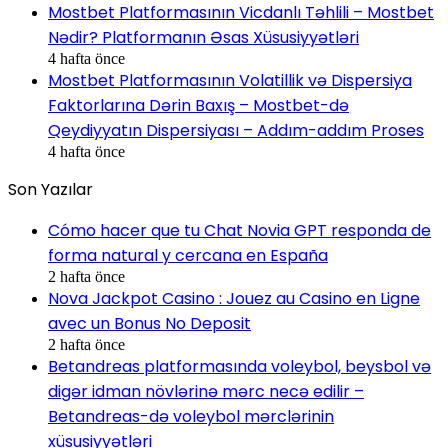
Mostbet Platformasının Vicdanlı Təhlili – Mostbet
Nədir? Platformanın Əsas Xüsusiyyətləri
4 hafta önce
Mostbet Platformasının Volatillik və Dispersiya
Faktorlarına Dərin Baxış – Mostbet-də
Qeydiyyatın Dispersiyası – Addım-addım Proses
4 hafta önce
Son Yazılar
Cómo hacer que tu Chat Novia GPT responda de
forma natural y cercana en España
2 hafta önce
Nova Jackpot Casino : Jouez au Casino en Ligne
avec un Bonus No Deposit
2 hafta önce
Betandreas platformasında voleybol, beysbol və
digər idman növlərinə mərc necə edilir –
Betandreas-də voleybol mərclərinin
xüsusiyyətləri