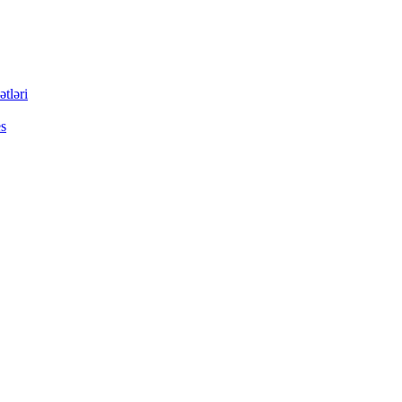
tləri
es