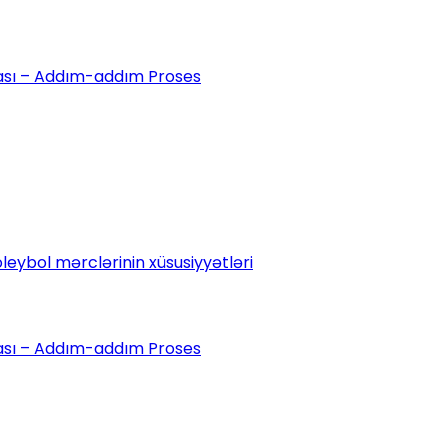
iyası – Addım-addım Proses
eybol mərclərinin xüsusiyyətləri
iyası – Addım-addım Proses