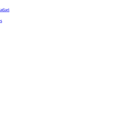
tləri
es