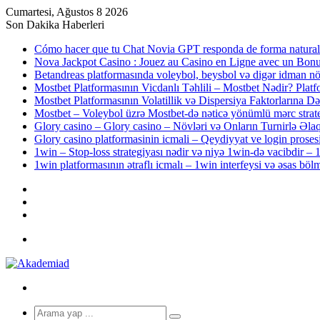
Cumartesi, Ağustos 8 2026
Son Dakika Haberleri
Cómo hacer que tu Chat Novia GPT responda de forma natural
Nova Jackpot Casino : Jouez au Casino en Ligne avec un Bon
Betandreas platformasında voleybol, beysbol və digər idman növ
Mostbet Platformasının Vicdanlı Təhlili – Mostbet Nədir? Plat
Mostbet Platformasının Volatillik və Dispersiya Faktorlarına 
Mostbet – Voleybol üzrə Mostbet-də nəticə yönümlü mərc strateg
Glory casino – Glory casino – Növləri və Onların Turnirlə Əlaqə
Glory casino platformasinin icmali – Qeydiyyat ve login prosesi 
1win – Stop-loss strategiyası nədir və niyə 1win-də vacibdir – 1w
1win platformasının ətraflı icmalı – 1win interfeysi və əsas bölm
Kenar
Bölmesi
Rastgele
Makale
Kayıt
Ol
Menü
Arama
yap
...