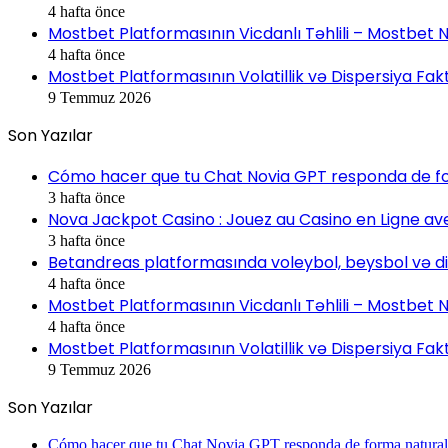
4 hafta önce
Mostbet Platformasının Vicdanlı Təhlili – Mostbet 
4 hafta önce
Mostbet Platformasının Volatillik və Dispersiya F
9 Temmuz 2026
Son Yazılar
Cómo hacer que tu Chat Novia GPT responda de f
3 hafta önce
Nova Jackpot Casino : Jouez au Casino en Ligne av
3 hafta önce
Betandreas platformasında voleybol, beysbol və di
4 hafta önce
Mostbet Platformasının Vicdanlı Təhlili – Mostbet 
4 hafta önce
Mostbet Platformasının Volatillik və Dispersiya F
9 Temmuz 2026
Son Yazılar
Cómo hacer que tu Chat Novia GPT responda de forma natural