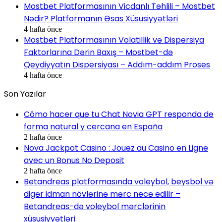
Mostbet Platformasının Vicdanlı Təhlili – Mostbet
Nədir? Platformanın Əsas Xüsusiyyətləri
4 hafta önce
Mostbet Platformasının Volatillik və Dispersiya
Faktorlarına Dərin Baxış – Mostbet-də
Qeydiyyatın Dispersiyası – Addım-addım Proses
4 hafta önce
Son Yazılar
Cómo hacer que tu Chat Novia GPT responda de
forma natural y cercana en España
2 hafta önce
Nova Jackpot Casino : Jouez au Casino en Ligne
avec un Bonus No Deposit
2 hafta önce
Betandreas platformasında voleybol, beysbol və
digər idman növlərinə mərc necə edilir –
Betandreas-də voleybol mərclərinin
xüsusiyyətləri