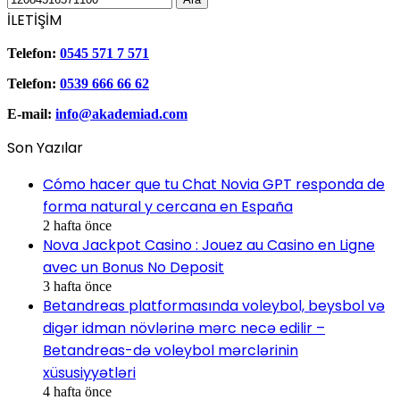
İLETİŞİM
Telefon:
0545 571 7 571
Telefon:
0539 666 66 62
E-mail:
info@akademiad.com
Son Yazılar
Cómo hacer que tu Chat Novia GPT responda de
forma natural y cercana en España
2 hafta önce
Nova Jackpot Casino : Jouez au Casino en Ligne
avec un Bonus No Deposit
3 hafta önce
Betandreas platformasında voleybol, beysbol və
digər idman növlərinə mərc necə edilir –
Betandreas-də voleybol mərclərinin
xüsusiyyətləri
4 hafta önce