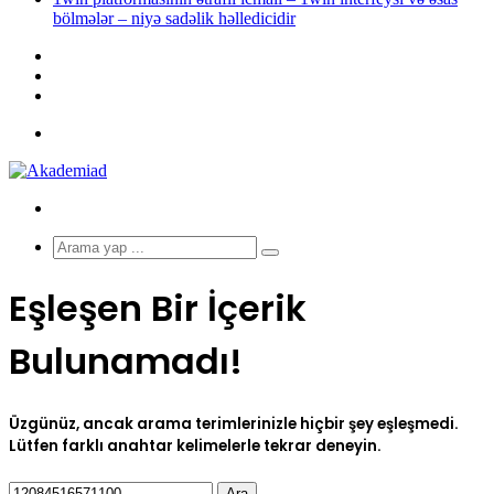
bölmələr – niyə sadəlik həlledicidir
Kenar
Bölmesi
Rastgele
Makale
Kayıt
Ol
Menü
Arama
yap
...
Arama
yap
Eşleşen Bir İçerik
...
Bulunamadı!
Üzgünüz, ancak arama terimlerinizle hiçbir şey eşleşmedi.
Lütfen farklı anahtar kelimelerle tekrar deneyin.
Arama: