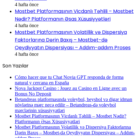
4 hafta önce
Mostbet Platformasının Vicdanlı Təhlili – Mostbet
Nədir? Platformanın Əsas Xüsusiyyətləri
4 hafta önce
Mostbet Platformasının Volatillik və Dispersiya
Faktorlarına Dərin Baxış – Mostbet-də
Qeydiyyatın Dispersiyası – Addım-addım Proses
4 hafta önce
Son Yazılar
Cómo hacer que tu Chat Novia GPT responda de forma
natural y cercana en España
Nova Jackpot Casino : Jouez au Casino en Ligne avec un
Bonus No Deposit
Betandreas platformasında voleybol, beysbol və digər idman
növlərinə mərc necə edilir – Betandreas-də voleybol
mərclərinin xüsusiyyətləri
Mostbet Platformasının Vicdanlı Təhlili – Mostbet Nədir?
Platformanın Əsas Xüsusiyyətləri
Mostbet Platformasının Volatillik və Dispersiya Faktorlarına
Dərin Baxış – Mostbet-də Qeydiyyatın Dispersiyası – Addım-