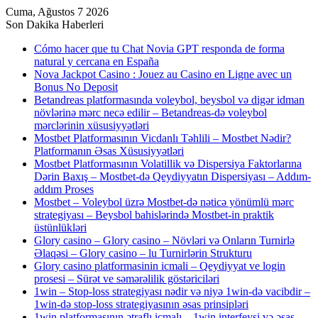
Cuma, Ağustos 7 2026
Son Dakika Haberleri
Cómo hacer que tu Chat Novia GPT responda de forma
natural y cercana en España
Nova Jackpot Casino : Jouez au Casino en Ligne avec un
Bonus No Deposit
Betandreas platformasında voleybol, beysbol və digər idman
növlərinə mərc necə edilir – Betandreas-də voleybol
mərclərinin xüsusiyyətləri
Mostbet Platformasının Vicdanlı Təhlili – Mostbet Nədir?
Platformanın Əsas Xüsusiyyətləri
Mostbet Platformasının Volatillik və Dispersiya Faktorlarına
Dərin Baxış – Mostbet-də Qeydiyyatın Dispersiyası – Addım-
addım Proses
Mostbet – Voleybol üzrə Mostbet-də nəticə yönümlü mərc
strategiyası – Beysbol bahislərində Mostbet-in praktik
üstünlükləri
Glory casino – Glory casino – Növləri və Onların Turnirlə
Əlaqəsi – Glory casino – lu Turnirlərin Strukturu
Glory casino platformasinin icmali – Qeydiyyat ve login
prosesi – Sürət ve səmərəlilik göstəriciləri
1win – Stop-loss strategiyası nədir və niyə 1win-də vacibdir –
1win-də stop-loss strategiyasının əsas prinsipləri
1win platformasının ətraflı icmalı – 1win interfeysi və əsas