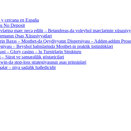
 y cercana en España
us No Deposit
lərinə mərc necə edilir – Betandreas-də voleybol mərclərinin xüsusiyyə
formanın Əsas Xüsusiyyətləri
Dərin Baxış – Mostbet-də Qeydiyyatın Dispersiyası – Addım-addım Pros
iyası – Beysbol bahislərində Mostbet-in praktik üstünlükləri
si – Glory casino – lu Turnirlərin Strukturu
– Sürət ve səmərəlilik göstəriciləri
in-də stop-loss strategiyasının əsas prinsipləri
ələr – niyə sadəlik həlledicidir