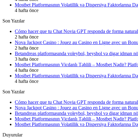
Mostbet Platformasının Volatillik və Dispersiya Faktorlarına 
4 hafta önce
Son Yazılar
Cómo hacer que tu Chat Novia GPT responda de forma natural
2 hafta önce
Nova Jackpot Casino : Jouez au Casino en Ligne avec un Bon
2 hafta önce
Betandreas platformasında voleybol, beysbol və digər idman növ
3 hafta önce
Mostbet Platformasının Vicdanlı Təhlili – Mostbet Nədir? Plat
4 hafta önce
Mostbet Platformasının Volatillik və Dispersiya Faktorlarına 
4 hafta önce
Son Yazılar
Cómo hacer que tu Chat Novia GPT responda de forma natural
Nova Jackpot Casino : Jouez au Casino en Ligne avec un Bon
Betandreas platformasında voleybol, beysbol və digər idman növ
Mostbet Platformasının Vicdanlı Təhlili – Mostbet Nədir? Plat
Mostbet Platformasının Volatillik və Dispersiya Faktorlarına 
Duyurular