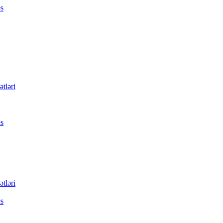
es
tləri
es
tləri
es