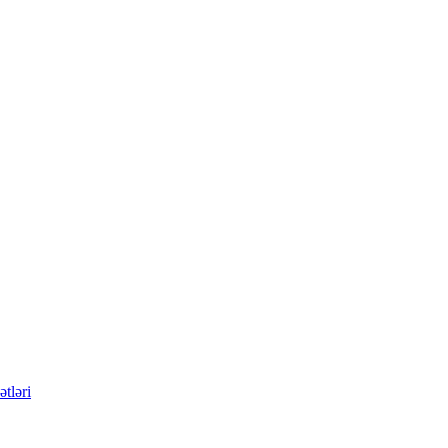
tləri