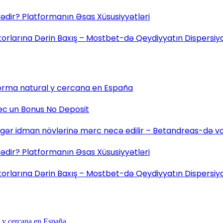
Nədir? Platformanın Əsas Xüsusiyyətləri
aktorlarına Dərin Baxış – Mostbet-də Qeydiyyatın Dispers
orma natural y cercana en España
ec un Bonus No Deposit
gər idman növlərinə mərc necə edilir – Betandreas-də vol
Nədir? Platformanın Əsas Xüsusiyyətləri
aktorlarına Dərin Baxış – Mostbet-də Qeydiyyatın Dispers
 y cercana en España