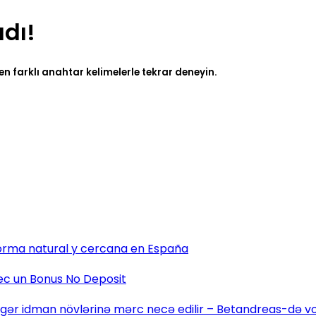
adı!
n farklı anahtar kelimelerle tekrar deneyin.
orma natural y cercana en España
ec un Bonus No Deposit
gər idman növlərinə mərc necə edilir – Betandreas-də vol