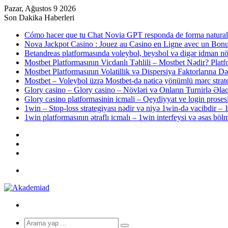
Pazar, Ağustos 9 2026
Son Dakika Haberleri
Cómo hacer que tu Chat Novia GPT responda de forma natural
Nova Jackpot Casino : Jouez au Casino en Ligne avec un Bon
Betandreas platformasında voleybol, beysbol və digər idman növ
Mostbet Platformasının Vicdanlı Təhlili – Mostbet Nədir? Plat
Mostbet Platformasının Volatillik və Dispersiya Faktorlarına 
Mostbet – Voleybol üzrə Mostbet-də nəticə yönümlü mərc strateg
Glory casino – Glory casino – Növləri və Onların Turnirlə Əlaqə
Glory casino platformasinin icmali – Qeydiyyat ve login prosesi 
1win – Stop-loss strategiyası nədir və niyə 1win-də vacibdir – 1w
1win platformasının ətraflı icmalı – 1win interfeysi və əsas bölm
Kenar
Bölmesi
Rastgele
Makale
Kayıt
Ol
Menü
Arama
yap
...