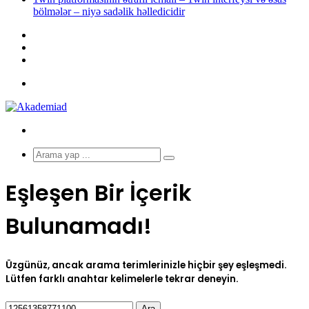
bölmələr – niyə sadəlik həlledicidir
Kenar
Bölmesi
Rastgele
Makale
Kayıt
Ol
Menü
Arama
yap
...
Arama
yap
Eşleşen Bir İçerik
...
Bulunamadı!
Üzgünüz, ancak arama terimlerinizle hiçbir şey eşleşmedi.
Lütfen farklı anahtar kelimelerle tekrar deneyin.
Arama: