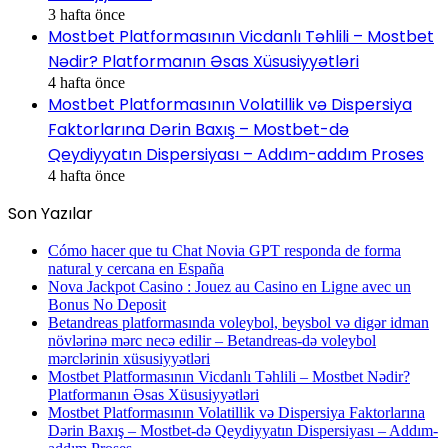
3 hafta önce
Mostbet Platformasının Vicdanlı Təhlili – Mostbet
Nədir? Platformanın Əsas Xüsusiyyətləri
4 hafta önce
Mostbet Platformasının Volatillik və Dispersiya
Faktorlarına Dərin Baxış – Mostbet-də
Qeydiyyatın Dispersiyası – Addım-addım Proses
4 hafta önce
Son Yazılar
Cómo hacer que tu Chat Novia GPT responda de forma
natural y cercana en España
Nova Jackpot Casino : Jouez au Casino en Ligne avec un
Bonus No Deposit
Betandreas platformasında voleybol, beysbol və digər idman
növlərinə mərc necə edilir – Betandreas-də voleybol
mərclərinin xüsusiyyətləri
Mostbet Platformasının Vicdanlı Təhlili – Mostbet Nədir?
Platformanın Əsas Xüsusiyyətləri
Mostbet Platformasının Volatillik və Dispersiya Faktorlarına
Dərin Baxış – Mostbet-də Qeydiyyatın Dispersiyası – Addım-