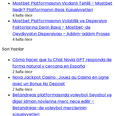
Mostbet Platformasının Vicdanlı Təhlili – Mostbet
Nədir? Platformanın Əsas Xüsusiyyətləri
4 hafta önce
Mostbet Platformasının Volatillik və Dispersiya
Faktorlarına Dərin Baxış – Mostbet-də
Qeydiyyatın Dispersiyası – Addım-addım Proses
4 hafta önce
Son Yazılar
Cómo hacer que tu Chat Novia GPT responda de
forma natural y cercana en España
2 hafta önce
Nova Jackpot Casino : Jouez au Casino en Ligne
avec un Bonus No Deposit
2 hafta önce
Betandreas platformasında voleybol, beysbol və
digər idman növlərinə mərc necə edilir –
Betandreas-də voleybol mərclərinin
xüsusiyyətləri