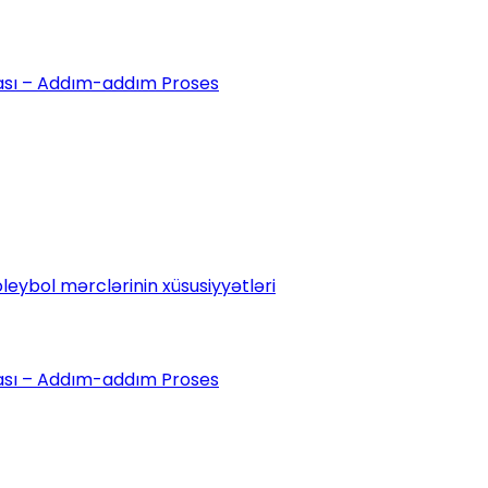
iyası – Addım-addım Proses
eybol mərclərinin xüsusiyyətləri
iyası – Addım-addım Proses