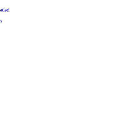
tləri
es