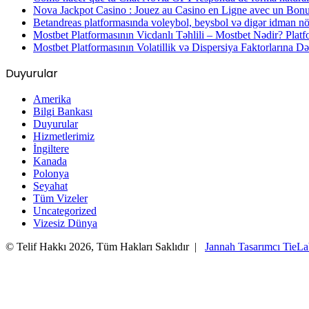
Nova Jackpot Casino : Jouez au Casino en Ligne avec un Bon
Betandreas platformasında voleybol, beysbol və digər idman növ
Mostbet Platformasının Vicdanlı Təhlili – Mostbet Nədir? Plat
Mostbet Platformasının Volatillik və Dispersiya Faktorlarına 
Duyurular
Amerika
Bilgi Bankası
Duyurular
Hizmetlerimiz
İngiltere
Kanada
Polonya
Seyahat
Tüm Vizeler
Uncategorized
Vizesiz Dünya
© Telif Hakkı 2026, Tüm Hakları Saklıdır |
Jannah Tasarımcı TieLa
Başa
dön
tuşu