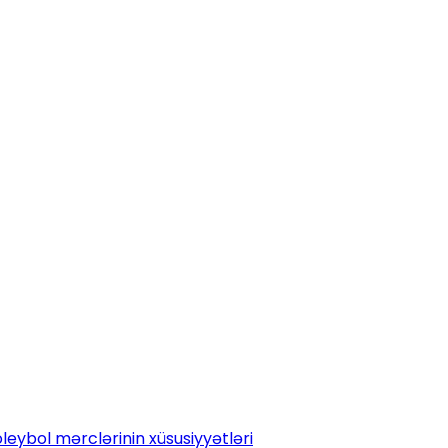
eybol mərclərinin xüsusiyyətləri