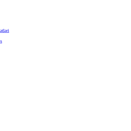
tləri
es