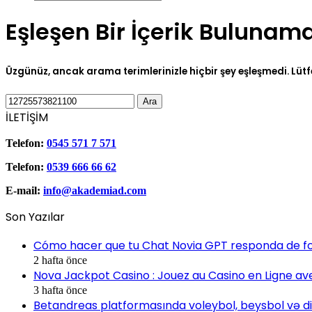
Arama
yap
Eşleşen Bir İçerik Bulunam
...
Üzgünüz, ancak arama terimlerinizle hiçbir şey eşleşmedi. Lütfe
Arama:
İLETİŞİM
Telefon:
0545 571 7 571
Telefon:
0539 666 66 62
E-mail:
info@akademiad.com
Son Yazılar
Cómo hacer que tu Chat Novia GPT responda de f
2 hafta önce
Nova Jackpot Casino : Jouez au Casino en Ligne av
3 hafta önce
Betandreas platformasında voleybol, beysbol və di