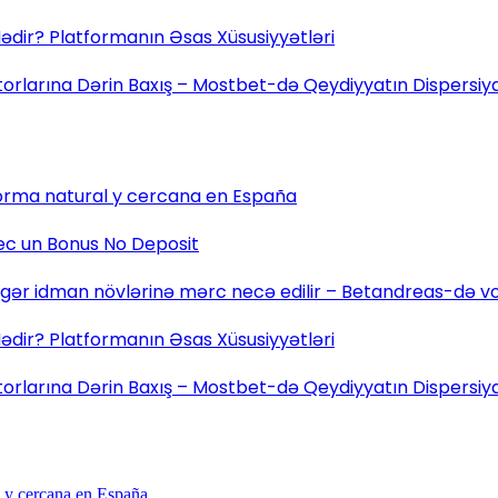
Nədir? Platformanın Əsas Xüsusiyyətləri
aktorlarına Dərin Baxış – Mostbet-də Qeydiyyatın Dispers
orma natural y cercana en España
ec un Bonus No Deposit
gər idman növlərinə mərc necə edilir – Betandreas-də vol
Nədir? Platformanın Əsas Xüsusiyyətləri
aktorlarına Dərin Baxış – Mostbet-də Qeydiyyatın Dispers
 y cercana en España