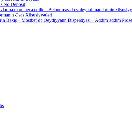
us No Deposit
lərinə mərc necə edilir – Betandreas-də voleybol mərclərinin xüsusiyyə
formanın Əsas Xüsusiyyətləri
Dərin Baxış – Mostbet-də Qeydiyyatın Dispersiyası – Addım-addım Pros
bs