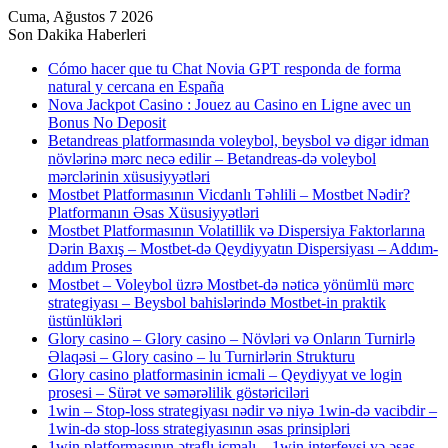
Cuma, Ağustos 7 2026
Son Dakika Haberleri
Cómo hacer que tu Chat Novia GPT responda de forma
natural y cercana en España
Nova Jackpot Casino : Jouez au Casino en Ligne avec un
Bonus No Deposit
Betandreas platformasında voleybol, beysbol və digər idman
növlərinə mərc necə edilir – Betandreas-də voleybol
mərclərinin xüsusiyyətləri
Mostbet Platformasının Vicdanlı Təhlili – Mostbet Nədir?
Platformanın Əsas Xüsusiyyətləri
Mostbet Platformasının Volatillik və Dispersiya Faktorlarına
Dərin Baxış – Mostbet-də Qeydiyyatın Dispersiyası – Addım-
addım Proses
Mostbet – Voleybol üzrə Mostbet-də nəticə yönümlü mərc
strategiyası – Beysbol bahislərində Mostbet-in praktik
üstünlükləri
Glory casino – Glory casino – Növləri və Onların Turnirlə
Əlaqəsi – Glory casino – lu Turnirlərin Strukturu
Glory casino platformasinin icmali – Qeydiyyat ve login
prosesi – Sürət ve səmərəlilik göstəriciləri
1win – Stop-loss strategiyası nədir və niyə 1win-də vacibdir –
1win-də stop-loss strategiyasının əsas prinsipləri
1win platformasının ətraflı icmalı – 1win interfeysi və əsas