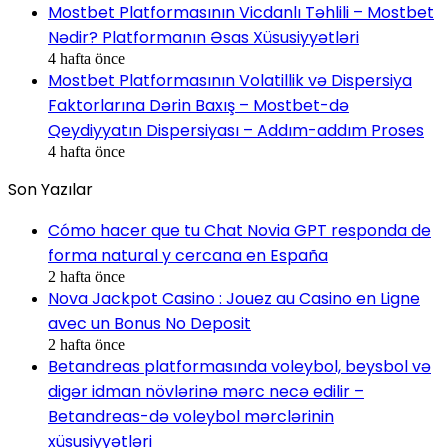
Mostbet Platformasının Vicdanlı Təhlili – Mostbet
Nədir? Platformanın Əsas Xüsusiyyətləri
4 hafta önce
Mostbet Platformasının Volatillik və Dispersiya
Faktorlarına Dərin Baxış – Mostbet-də
Qeydiyyatın Dispersiyası – Addım-addım Proses
4 hafta önce
Son Yazılar
Cómo hacer que tu Chat Novia GPT responda de
forma natural y cercana en España
2 hafta önce
Nova Jackpot Casino : Jouez au Casino en Ligne
avec un Bonus No Deposit
2 hafta önce
Betandreas platformasında voleybol, beysbol və
digər idman növlərinə mərc necə edilir –
Betandreas-də voleybol mərclərinin
xüsusiyyətləri