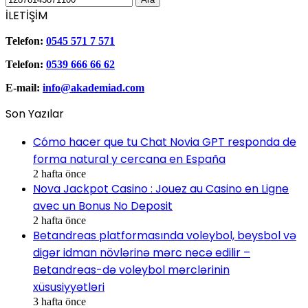
İLETİŞİM
Telefon:
0545 571 7 571
Telefon:
0539 666 66 62
E-mail:
info@akademiad.com
Son Yazılar
Cómo hacer que tu Chat Novia GPT responda de
forma natural y cercana en España
2 hafta önce
Nova Jackpot Casino : Jouez au Casino en Ligne
avec un Bonus No Deposit
2 hafta önce
Betandreas platformasında voleybol, beysbol və
digər idman növlərinə mərc necə edilir –
Betandreas-də voleybol mərclərinin
xüsusiyyətləri
3 hafta önce