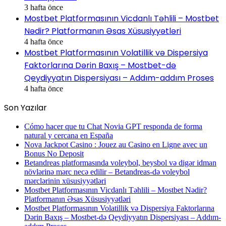
3 hafta önce
Mostbet Platformasının Vicdanlı Təhlili – Mostbet
Nədir? Platformanın Əsas Xüsusiyyətləri
4 hafta önce
Mostbet Platformasının Volatillik və Dispersiya
Faktorlarına Dərin Baxış – Mostbet-də
Qeydiyyatın Dispersiyası – Addım-addım Proses
4 hafta önce
Son Yazılar
Cómo hacer que tu Chat Novia GPT responda de forma
natural y cercana en España
Nova Jackpot Casino : Jouez au Casino en Ligne avec un
Bonus No Deposit
Betandreas platformasında voleybol, beysbol və digər idman
növlərinə mərc necə edilir – Betandreas-də voleybol
mərclərinin xüsusiyyətləri
Mostbet Platformasının Vicdanlı Təhlili – Mostbet Nədir?
Platformanın Əsas Xüsusiyyətləri
Mostbet Platformasının Volatillik və Dispersiya Faktorlarına
Dərin Baxış – Mostbet-də Qeydiyyatın Dispersiyası – Addım-