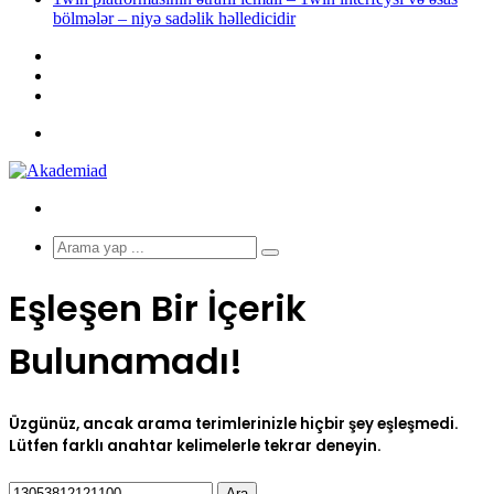
bölmələr – niyə sadəlik həlledicidir
Kenar
Bölmesi
Rastgele
Makale
Kayıt
Ol
Menü
Arama
yap
...
Arama
yap
Eşleşen Bir İçerik
...
Bulunamadı!
Üzgünüz, ancak arama terimlerinizle hiçbir şey eşleşmedi.
Lütfen farklı anahtar kelimelerle tekrar deneyin.
Arama: