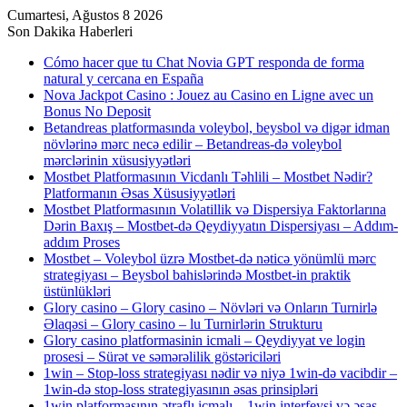
Cumartesi, Ağustos 8 2026
Son Dakika Haberleri
Cómo hacer que tu Chat Novia GPT responda de forma
natural y cercana en España
Nova Jackpot Casino : Jouez au Casino en Ligne avec un
Bonus No Deposit
Betandreas platformasında voleybol, beysbol və digər idman
növlərinə mərc necə edilir – Betandreas-də voleybol
mərclərinin xüsusiyyətləri
Mostbet Platformasının Vicdanlı Təhlili – Mostbet Nədir?
Platformanın Əsas Xüsusiyyətləri
Mostbet Platformasının Volatillik və Dispersiya Faktorlarına
Dərin Baxış – Mostbet-də Qeydiyyatın Dispersiyası – Addım-
addım Proses
Mostbet – Voleybol üzrə Mostbet-də nəticə yönümlü mərc
strategiyası – Beysbol bahislərində Mostbet-in praktik
üstünlükləri
Glory casino – Glory casino – Növləri və Onların Turnirlə
Əlaqəsi – Glory casino – lu Turnirlərin Strukturu
Glory casino platformasinin icmali – Qeydiyyat ve login
prosesi – Sürət ve səmərəlilik göstəriciləri
1win – Stop-loss strategiyası nədir və niyə 1win-də vacibdir –
1win-də stop-loss strategiyasının əsas prinsipləri
1win platformasının ətraflı icmalı – 1win interfeysi və əsas