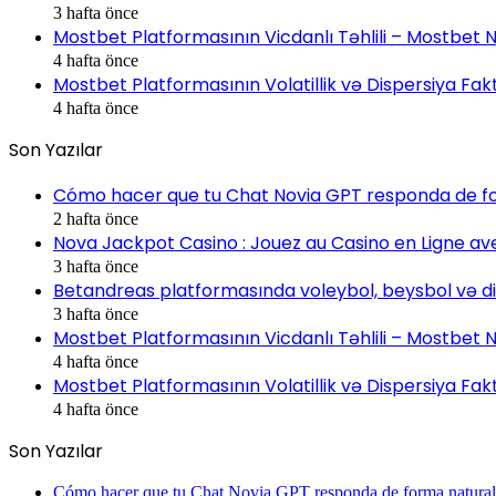
3 hafta önce
Mostbet Platformasının Vicdanlı Təhlili – Mostbet 
4 hafta önce
Mostbet Platformasının Volatillik və Dispersiya F
4 hafta önce
Son Yazılar
Cómo hacer que tu Chat Novia GPT responda de f
2 hafta önce
Nova Jackpot Casino : Jouez au Casino en Ligne av
3 hafta önce
Betandreas platformasında voleybol, beysbol və di
3 hafta önce
Mostbet Platformasının Vicdanlı Təhlili – Mostbet 
4 hafta önce
Mostbet Platformasının Volatillik və Dispersiya F
4 hafta önce
Son Yazılar
Cómo hacer que tu Chat Novia GPT responda de forma natural