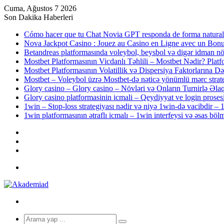
Cuma, Ağustos 7 2026
Son Dakika Haberleri
Cómo hacer que tu Chat Novia GPT responda de forma natural
Nova Jackpot Casino : Jouez au Casino en Ligne avec un Bon
Betandreas platformasında voleybol, beysbol və digər idman növ
Mostbet Platformasının Vicdanlı Təhlili – Mostbet Nədir? Plat
Mostbet Platformasının Volatillik və Dispersiya Faktorlarına 
Mostbet – Voleybol üzrə Mostbet-də nəticə yönümlü mərc strateg
Glory casino – Glory casino – Növləri və Onların Turnirlə Əlaqə
Glory casino platformasinin icmali – Qeydiyyat ve login prosesi 
1win – Stop-loss strategiyası nədir və niyə 1win-də vacibdir – 1w
1win platformasının ətraflı icmalı – 1win interfeysi və əsas bölm
Kenar
Bölmesi
Rastgele
Makale
Kayıt
Ol
Menü
Arama
yap
...