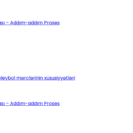
iyası – Addım-addım Proses
eybol mərclərinin xüsusiyyətləri
iyası – Addım-addım Proses