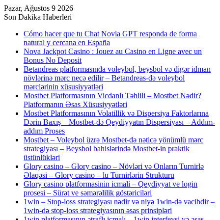
Pazar, Ağustos 9 2026
Son Dakika Haberleri
Cómo hacer que tu Chat Novia GPT responda de forma
natural y cercana en España
Nova Jackpot Casino : Jouez au Casino en Ligne avec un
Bonus No Deposit
Betandreas platformasında voleybol, beysbol və digər idman
növlərinə mərc necə edilir – Betandreas-də voleybol
mərclərinin xüsusiyyətləri
Mostbet Platformasının Vicdanlı Təhlili – Mostbet Nədir?
Platformanın Əsas Xüsusiyyətləri
Mostbet Platformasının Volatillik və Dispersiya Faktorlarına
Dərin Baxış – Mostbet-də Qeydiyyatın Dispersiyası – Addım-
addım Proses
Mostbet – Voleybol üzrə Mostbet-də nəticə yönümlü mərc
strategiyası – Beysbol bahislərində Mostbet-in praktik
üstünlükləri
Glory casino – Glory casino – Növləri və Onların Turnirlə
Əlaqəsi – Glory casino – lu Turnirlərin Strukturu
Glory casino platformasinin icmali – Qeydiyyat ve login
prosesi – Sürət ve səmərəlilik göstəriciləri
1win – Stop-loss strategiyası nədir və niyə 1win-də vacibdir –
1win-də stop-loss strategiyasının əsas prinsipləri
1win platformasının ətraflı icmalı – 1win interfeysi və əsas