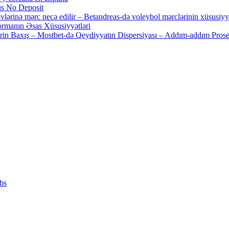
us No Deposit
lərinə mərc necə edilir – Betandreas-də voleybol mərclərinin xüsusiyyə
formanın Əsas Xüsusiyyətləri
Dərin Baxış – Mostbet-də Qeydiyyatın Dispersiyası – Addım-addım Pros
bs