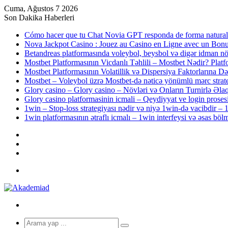
Cuma, Ağustos 7 2026
Son Dakika Haberleri
Cómo hacer que tu Chat Novia GPT responda de forma natural
Nova Jackpot Casino : Jouez au Casino en Ligne avec un Bon
Betandreas platformasında voleybol, beysbol və digər idman növ
Mostbet Platformasının Vicdanlı Təhlili – Mostbet Nədir? Plat
Mostbet Platformasının Volatillik və Dispersiya Faktorlarına 
Mostbet – Voleybol üzrə Mostbet-də nəticə yönümlü mərc strateg
Glory casino – Glory casino – Növləri və Onların Turnirlə Əlaqə
Glory casino platformasinin icmali – Qeydiyyat ve login prosesi 
1win – Stop-loss strategiyası nədir və niyə 1win-də vacibdir – 1w
1win platformasının ətraflı icmalı – 1win interfeysi və əsas bölm
Kenar
Bölmesi
Rastgele
Makale
Kayıt
Ol
Menü
Arama
yap
...