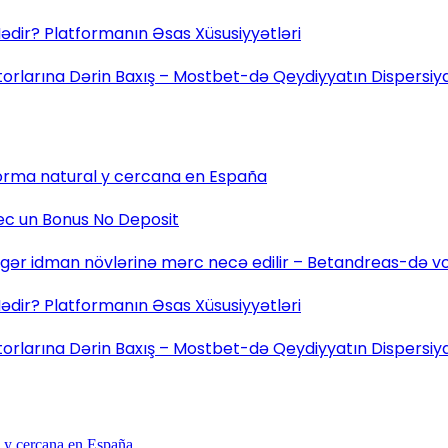
Nədir? Platformanın Əsas Xüsusiyyətləri
aktorlarına Dərin Baxış – Mostbet-də Qeydiyyatın Dispers
orma natural y cercana en España
ec un Bonus No Deposit
gər idman növlərinə mərc necə edilir – Betandreas-də vol
Nədir? Platformanın Əsas Xüsusiyyətləri
aktorlarına Dərin Baxış – Mostbet-də Qeydiyyatın Dispers
 y cercana en España