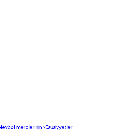
eybol mərclərinin xüsusiyyətləri