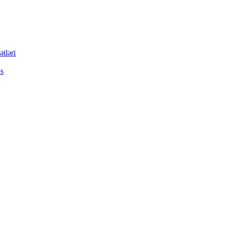
tləri
es