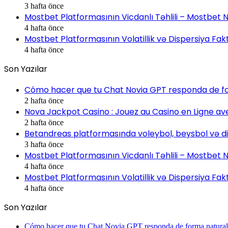
3 hafta önce
Mostbet Platformasının Vicdanlı Təhlili – Mostbet 
4 hafta önce
Mostbet Platformasının Volatillik və Dispersiya F
4 hafta önce
Son Yazılar
Cómo hacer que tu Chat Novia GPT responda de f
2 hafta önce
Nova Jackpot Casino : Jouez au Casino en Ligne av
2 hafta önce
Betandreas platformasında voleybol, beysbol və di
3 hafta önce
Mostbet Platformasının Vicdanlı Təhlili – Mostbet 
4 hafta önce
Mostbet Platformasının Volatillik və Dispersiya F
4 hafta önce
Son Yazılar
Cómo hacer que tu Chat Novia GPT responda de forma natural