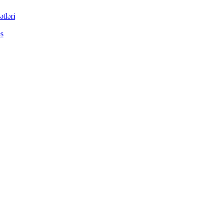
tləri
es