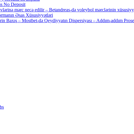
us No Deposit
lərinə mərc necə edilir – Betandreas-də voleybol mərclərinin xüsusiyyə
formanın Əsas Xüsusiyyətləri
Dərin Baxış – Mostbet-də Qeydiyyatın Dispersiyası – Addım-addım Pros
bs