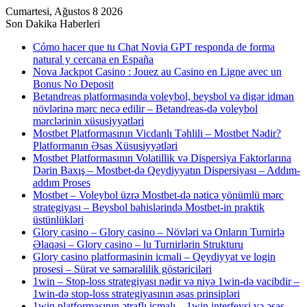
Cumartesi, Ağustos 8 2026
Son Dakika Haberleri
Cómo hacer que tu Chat Novia GPT responda de forma
natural y cercana en España
Nova Jackpot Casino : Jouez au Casino en Ligne avec un
Bonus No Deposit
Betandreas platformasında voleybol, beysbol və digər idman
növlərinə mərc necə edilir – Betandreas-də voleybol
mərclərinin xüsusiyyətləri
Mostbet Platformasının Vicdanlı Təhlili – Mostbet Nədir?
Platformanın Əsas Xüsusiyyətləri
Mostbet Platformasının Volatillik və Dispersiya Faktorlarına
Dərin Baxış – Mostbet-də Qeydiyyatın Dispersiyası – Addım-
addım Proses
Mostbet – Voleybol üzrə Mostbet-də nəticə yönümlü mərc
strategiyası – Beysbol bahislərində Mostbet-in praktik
üstünlükləri
Glory casino – Glory casino – Növləri və Onların Turnirlə
Əlaqəsi – Glory casino – lu Turnirlərin Strukturu
Glory casino platformasinin icmali – Qeydiyyat ve login
prosesi – Sürət ve səmərəlilik göstəriciləri
1win – Stop-loss strategiyası nədir və niyə 1win-də vacibdir –
1win-də stop-loss strategiyasının əsas prinsipləri
1win platformasının ətraflı icmalı – 1win interfeysi və əsas