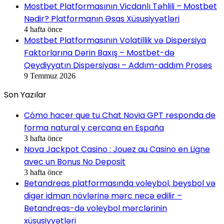
Mostbet Platformasının Vicdanlı Təhlili – Mostbet
Nədir? Platformanın Əsas Xüsusiyyətləri
4 hafta önce
Mostbet Platformasının Volatillik və Dispersiya
Faktorlarına Dərin Baxış – Mostbet-də
Qeydiyyatın Dispersiyası – Addım-addım Proses
9 Temmuz 2026
Son Yazılar
Cómo hacer que tu Chat Novia GPT responda de
forma natural y cercana en España
3 hafta önce
Nova Jackpot Casino : Jouez au Casino en Ligne
avec un Bonus No Deposit
3 hafta önce
Betandreas platformasında voleybol, beysbol və
digər idman növlərinə mərc necə edilir –
Betandreas-də voleybol mərclərinin
xüsusiyyətləri