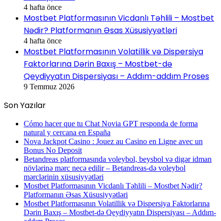
4 hafta önce
Mostbet Platformasının Vicdanlı Təhlili – Mostbet
Nədir? Platformanın Əsas Xüsusiyyətləri
4 hafta önce
Mostbet Platformasının Volatillik və Dispersiya
Faktorlarına Dərin Baxış – Mostbet-də
Qeydiyyatın Dispersiyası – Addım-addım Proses
9 Temmuz 2026
Son Yazılar
Cómo hacer que tu Chat Novia GPT responda de forma
natural y cercana en España
Nova Jackpot Casino : Jouez au Casino en Ligne avec un
Bonus No Deposit
Betandreas platformasında voleybol, beysbol və digər idman
növlərinə mərc necə edilir – Betandreas-də voleybol
mərclərinin xüsusiyyətləri
Mostbet Platformasının Vicdanlı Təhlili – Mostbet Nədir?
Platformanın Əsas Xüsusiyyətləri
Mostbet Platformasının Volatillik və Dispersiya Faktorlarına
Dərin Baxış – Mostbet-də Qeydiyyatın Dispersiyası – Addım-