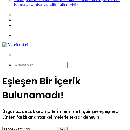
bölmələr – niyə sadəlik həlledicidir
Kenar
Bölmesi
Rastgele
Makale
Kayıt
Ol
Menü
Arama
yap
...
Arama
yap
Eşleşen Bir İçerik
...
Bulunamadı!
Üzgünüz, ancak arama terimlerinizle hiçbir şey eşleşmedi.
Lütfen farklı anahtar kelimelerle tekrar deneyin.
Arama: