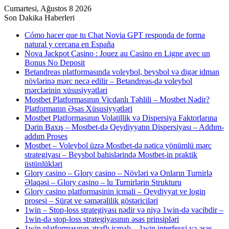
Cumartesi, Ağustos 8 2026
Son Dakika Haberleri
Cómo hacer que tu Chat Novia GPT responda de forma
natural y cercana en España
Nova Jackpot Casino : Jouez au Casino en Ligne avec un
Bonus No Deposit
Betandreas platformasında voleybol, beysbol və digər idman
növlərinə mərc necə edilir – Betandreas-də voleybol
mərclərinin xüsusiyyətləri
Mostbet Platformasının Vicdanlı Təhlili – Mostbet Nədir?
Platformanın Əsas Xüsusiyyətləri
Mostbet Platformasının Volatillik və Dispersiya Faktorlarına
Dərin Baxış – Mostbet-də Qeydiyyatın Dispersiyası – Addım-
addım Proses
Mostbet – Voleybol üzrə Mostbet-də nəticə yönümlü mərc
strategiyası – Beysbol bahislərində Mostbet-in praktik
üstünlükləri
Glory casino – Glory casino – Növləri və Onların Turnirlə
Əlaqəsi – Glory casino – lu Turnirlərin Strukturu
Glory casino platformasinin icmali – Qeydiyyat ve login
prosesi – Sürət ve səmərəlilik göstəriciləri
1win – Stop-loss strategiyası nədir və niyə 1win-də vacibdir –
1win-də stop-loss strategiyasının əsas prinsipləri
1win platformasının ətraflı icmalı – 1win interfeysi və əsas