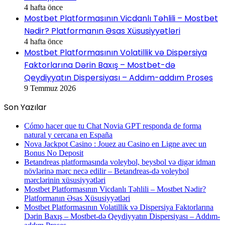
4 hafta önce
Mostbet Platformasının Vicdanlı Təhlili – Mostbet
Nədir? Platformanın Əsas Xüsusiyyətləri
4 hafta önce
Mostbet Platformasının Volatillik və Dispersiya
Faktorlarına Dərin Baxış – Mostbet-də
Qeydiyyatın Dispersiyası – Addım-addım Proses
9 Temmuz 2026
Son Yazılar
Cómo hacer que tu Chat Novia GPT responda de forma
natural y cercana en España
Nova Jackpot Casino : Jouez au Casino en Ligne avec un
Bonus No Deposit
Betandreas platformasında voleybol, beysbol və digər idman
növlərinə mərc necə edilir – Betandreas-də voleybol
mərclərinin xüsusiyyətləri
Mostbet Platformasının Vicdanlı Təhlili – Mostbet Nədir?
Platformanın Əsas Xüsusiyyətləri
Mostbet Platformasının Volatillik və Dispersiya Faktorlarına
Dərin Baxış – Mostbet-də Qeydiyyatın Dispersiyası – Addım-