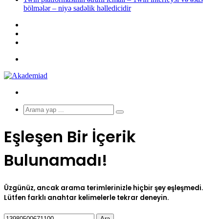
bölmələr – niyə sadəlik həlledicidir
Kenar
Bölmesi
Rastgele
Makale
Kayıt
Ol
Menü
Arama
yap
...
Arama
yap
Eşleşen Bir İçerik
...
Bulunamadı!
Üzgünüz, ancak arama terimlerinizle hiçbir şey eşleşmedi.
Lütfen farklı anahtar kelimelerle tekrar deneyin.
Arama: