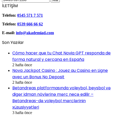
İLETİŞİM
Telefon:
0545 571 7 571
Telefon:
0539 666 66 62
E-mail:
info@akademiad.com
Son Yazılar
Cómo hacer que tu Chat Novia GPT responda de
forma natural y cercana en España
2 hafta önce
Nova Jackpot Casino : Jouez au Casino en Ligne
avec un Bonus No Deposit
2 hafta önce
Betandreas platformasında voleybol, beysbol və
digər idman növlərinə mərc necə edilir –
Betandreas-də voleybol mərclərinin
xüsusiyyətləri
3 hafta önce