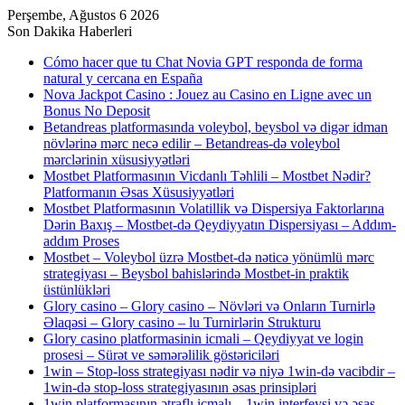
Perşembe, Ağustos 6 2026
Son Dakika Haberleri
Cómo hacer que tu Chat Novia GPT responda de forma
natural y cercana en España
Nova Jackpot Casino : Jouez au Casino en Ligne avec un
Bonus No Deposit
Betandreas platformasında voleybol, beysbol və digər idman
növlərinə mərc necə edilir – Betandreas-də voleybol
mərclərinin xüsusiyyətləri
Mostbet Platformasının Vicdanlı Təhlili – Mostbet Nədir?
Platformanın Əsas Xüsusiyyətləri
Mostbet Platformasının Volatillik və Dispersiya Faktorlarına
Dərin Baxış – Mostbet-də Qeydiyyatın Dispersiyası – Addım-
addım Proses
Mostbet – Voleybol üzrə Mostbet-də nəticə yönümlü mərc
strategiyası – Beysbol bahislərində Mostbet-in praktik
üstünlükləri
Glory casino – Glory casino – Növləri və Onların Turnirlə
Əlaqəsi – Glory casino – lu Turnirlərin Strukturu
Glory casino platformasinin icmali – Qeydiyyat ve login
prosesi – Sürət ve səmərəlilik göstəriciləri
1win – Stop-loss strategiyası nədir və niyə 1win-də vacibdir –
1win-də stop-loss strategiyasının əsas prinsipləri
1win platformasının ətraflı icmalı – 1win interfeysi və əsas