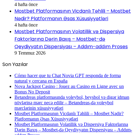
4 hafta önce
Mostbet Platformasının Vicdanlı Təhlili – Mostbet
Nədir? Platformanın Əsas Xüsusiyyətləri
4 hafta önce
Mostbet Platformasının Volatillik və Dispersiya
Faktorlarına Dərin Baxış – Mostbet-də
Qeydiyyatın Dispersiyası – Addım-addım Proses
9 Temmuz 2026
Son Yazılar
Cómo hacer que tu Chat Novia GPT responda de forma
natural y cercana en España
Nova Jackpot Casino : Jouez au Casino en Ligne avec un
Bonus No Deposit
Betandreas platformasında voleybol, beysbol və digər idman
növlərinə mərc necə edilir – Betandreas-də voleybol
mərclərinin xüsusiyyətləri
Mostbet Platformasının Vicdanlı Təhlili – Mostbet Nədir?
Platformanın Əsas Xüsusiyyətləri
Mostbet Platformasının Volatillik və Dispersiya Faktorlarına
Dərin Baxış – Mostbet-də Qeydiyyatın Dispersiyası – Addım-