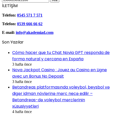
İLETİŞİM
Telefon:
0545 571 7 571
Telefon:
0539 666 66 62
E-mail:
info@akademiad.com
Son Yazılar
Cómo hacer que tu Chat Novia GPT responda de
forma natural y cercana en España
3 hafta önce
Nova Jackpot Casino : Jouez au Casino en Ligne
avec un Bonus No Deposit
3 hafta önce
Betandreas platformasında voleybol, beysbol və
digər idman növlərinə mərc necə edilir –
Betandreas-də voleybol mərclərinin
xüsusiyyətləri
4 hafta önce