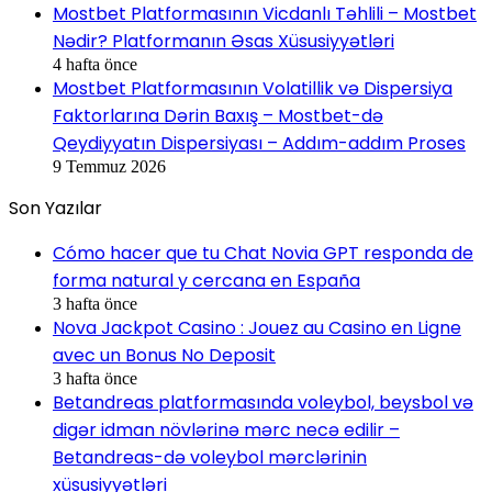
Mostbet Platformasının Vicdanlı Təhlili – Mostbet
Nədir? Platformanın Əsas Xüsusiyyətləri
4 hafta önce
Mostbet Platformasının Volatillik və Dispersiya
Faktorlarına Dərin Baxış – Mostbet-də
Qeydiyyatın Dispersiyası – Addım-addım Proses
9 Temmuz 2026
Son Yazılar
Cómo hacer que tu Chat Novia GPT responda de
forma natural y cercana en España
3 hafta önce
Nova Jackpot Casino : Jouez au Casino en Ligne
avec un Bonus No Deposit
3 hafta önce
Betandreas platformasında voleybol, beysbol və
digər idman növlərinə mərc necə edilir –
Betandreas-də voleybol mərclərinin
xüsusiyyətləri