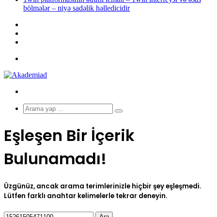
bölmələr – niyə sadəlik həlledicidir
Kenar
Bölmesi
Rastgele
Makale
Kayıt
Ol
Menü
Arama
yap
...
Arama
yap
Eşleşen Bir İçerik
...
Bulunamadı!
Üzgünüz, ancak arama terimlerinizle hiçbir şey eşleşmedi.
Lütfen farklı anahtar kelimelerle tekrar deneyin.
Arama: