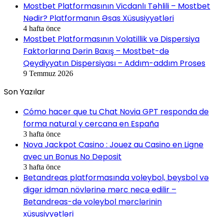
Mostbet Platformasının Vicdanlı Təhlili – Mostbet
Nədir? Platformanın Əsas Xüsusiyyətləri
4 hafta önce
Mostbet Platformasının Volatillik və Dispersiya
Faktorlarına Dərin Baxış – Mostbet-də
Qeydiyyatın Dispersiyası – Addım-addım Proses
9 Temmuz 2026
Son Yazılar
Cómo hacer que tu Chat Novia GPT responda de
forma natural y cercana en España
3 hafta önce
Nova Jackpot Casino : Jouez au Casino en Ligne
avec un Bonus No Deposit
3 hafta önce
Betandreas platformasında voleybol, beysbol və
digər idman növlərinə mərc necə edilir –
Betandreas-də voleybol mərclərinin
xüsusiyyətləri