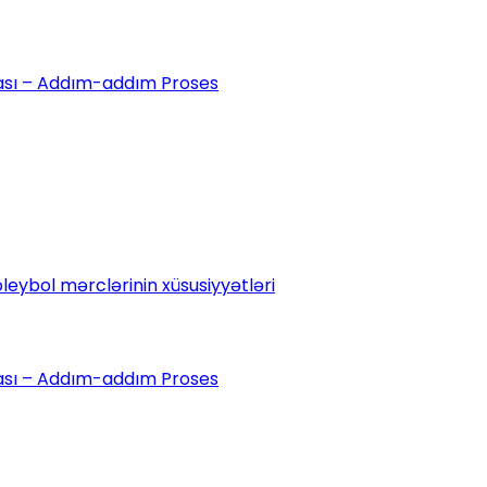
iyası – Addım-addım Proses
eybol mərclərinin xüsusiyyətləri
iyası – Addım-addım Proses