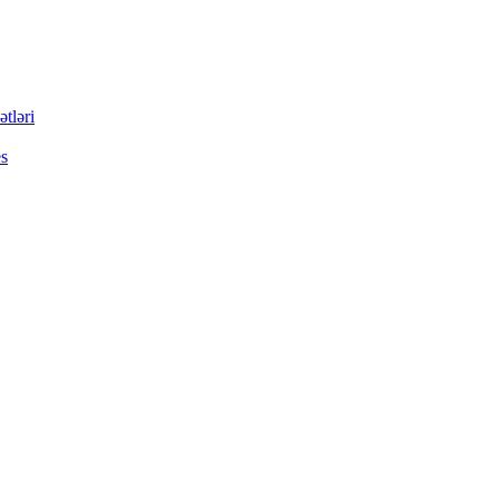
tləri
es