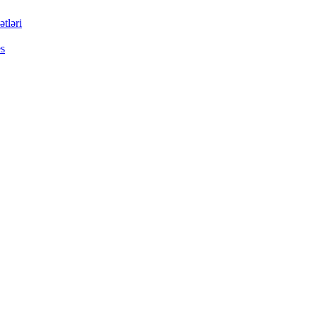
tləri
es