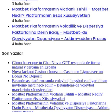
3 hafta önce
Mostbet Platformasının Vicdanlı Təhlili – Mostbet
Nədir? Platformanın Əsas Xüsusiyyətləri
4 hafta önce
Mostbet Platformasının Volatillik və Dispersiya
Faktorlarına Dərin Baxış – Mostbet-də
Qeydiyyatın Dispersiyası – Addım-addım Proses
4 hafta önce
Son Yazılar
Cómo hacer que tu Chat Novia GPT responda de forma
natural y cercana en España
Nova Jackpot Casino : Jouez au Casino en Ligne avec un
Bonus No Deposit
Betandreas platformasında voleybol, beysbol və digər idman
növlərinə mərc necə edilir – Betandreas-də voleybol
mərclərinin xüsusiyyətləri
Mostbet Platformasının Vicdanlı Təhlili – Mostbet Nədir?
Platformanın Əsas Xüsusiyyətləri
Mostbet Platformasının Volatillik və Dispersiya Faktorlarına
Dərin Baxış – Mostbet-də Qeydiyyatın Dispersiyası – Addım-