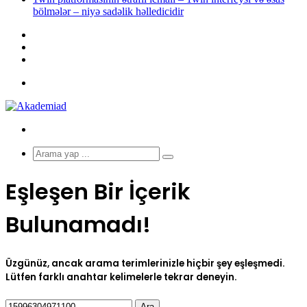
bölmələr – niyə sadəlik həlledicidir
Kenar
Bölmesi
Rastgele
Makale
Kayıt
Ol
Menü
Arama
yap
...
Arama
yap
Eşleşen Bir İçerik
...
Bulunamadı!
Üzgünüz, ancak arama terimlerinizle hiçbir şey eşleşmedi.
Lütfen farklı anahtar kelimelerle tekrar deneyin.
Arama: