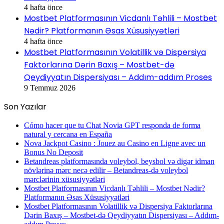
4 hafta önce
Mostbet Platformasının Vicdanlı Təhlili – Mostbet
Nədir? Platformanın Əsas Xüsusiyyətləri
4 hafta önce
Mostbet Platformasının Volatillik və Dispersiya
Faktorlarına Dərin Baxış – Mostbet-də
Qeydiyyatın Dispersiyası – Addım-addım Proses
9 Temmuz 2026
Son Yazılar
Cómo hacer que tu Chat Novia GPT responda de forma
natural y cercana en España
Nova Jackpot Casino : Jouez au Casino en Ligne avec un
Bonus No Deposit
Betandreas platformasında voleybol, beysbol və digər idman
növlərinə mərc necə edilir – Betandreas-də voleybol
mərclərinin xüsusiyyətləri
Mostbet Platformasının Vicdanlı Təhlili – Mostbet Nədir?
Platformanın Əsas Xüsusiyyətləri
Mostbet Platformasının Volatillik və Dispersiya Faktorlarına
Dərin Baxış – Mostbet-də Qeydiyyatın Dispersiyası – Addım-