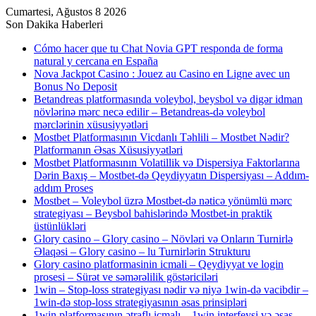
Cumartesi, Ağustos 8 2026
Son Dakika Haberleri
Cómo hacer que tu Chat Novia GPT responda de forma
natural y cercana en España
Nova Jackpot Casino : Jouez au Casino en Ligne avec un
Bonus No Deposit
Betandreas platformasında voleybol, beysbol və digər idman
növlərinə mərc necə edilir – Betandreas-də voleybol
mərclərinin xüsusiyyətləri
Mostbet Platformasının Vicdanlı Təhlili – Mostbet Nədir?
Platformanın Əsas Xüsusiyyətləri
Mostbet Platformasının Volatillik və Dispersiya Faktorlarına
Dərin Baxış – Mostbet-də Qeydiyyatın Dispersiyası – Addım-
addım Proses
Mostbet – Voleybol üzrə Mostbet-də nəticə yönümlü mərc
strategiyası – Beysbol bahislərində Mostbet-in praktik
üstünlükləri
Glory casino – Glory casino – Növləri və Onların Turnirlə
Əlaqəsi – Glory casino – lu Turnirlərin Strukturu
Glory casino platformasinin icmali – Qeydiyyat ve login
prosesi – Sürət ve səmərəlilik göstəriciləri
1win – Stop-loss strategiyası nədir və niyə 1win-də vacibdir –
1win-də stop-loss strategiyasının əsas prinsipləri
1win platformasının ətraflı icmalı – 1win interfeysi və əsas