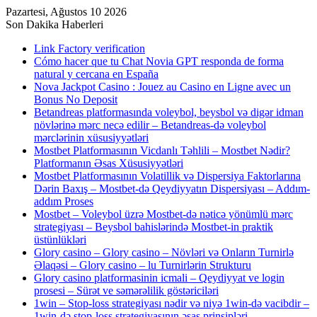
Pazartesi, Ağustos 10 2026
Son Dakika Haberleri
Link Factory verification
Cómo hacer que tu Chat Novia GPT responda de forma
natural y cercana en España
Nova Jackpot Casino : Jouez au Casino en Ligne avec un
Bonus No Deposit
Betandreas platformasında voleybol, beysbol və digər idman
növlərinə mərc necə edilir – Betandreas-də voleybol
mərclərinin xüsusiyyətləri
Mostbet Platformasının Vicdanlı Təhlili – Mostbet Nədir?
Platformanın Əsas Xüsusiyyətləri
Mostbet Platformasının Volatillik və Dispersiya Faktorlarına
Dərin Baxış – Mostbet-də Qeydiyyatın Dispersiyası – Addım-
addım Proses
Mostbet – Voleybol üzrə Mostbet-də nəticə yönümlü mərc
strategiyası – Beysbol bahislərində Mostbet-in praktik
üstünlükləri
Glory casino – Glory casino – Növləri və Onların Turnirlə
Əlaqəsi – Glory casino – lu Turnirlərin Strukturu
Glory casino platformasinin icmali – Qeydiyyat ve login
prosesi – Sürət ve səmərəlilik göstəriciləri
1win – Stop-loss strategiyası nədir və niyə 1win-də vacibdir –
1win-də stop-loss strategiyasının əsas prinsipləri