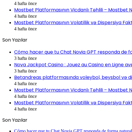
4 hafta önce
Mostbet Platformasının Vicdanlı Təhlili – Mostbet 
4 hafta önce
Mostbet Platformasının Volatillik və Dispersiya F
4 hafta önce
Son Yazılar
Cómo hacer que tu Chat Novia GPT responda de f
3 hafta önce
Nova Jackpot Casino : Jouez au Casino en Ligne av
3 hafta önce
Betandreas platformasında voleybol, beysbol və di
4 hafta önce
Mostbet Platformasının Vicdanlı Təhlili – Mostbet 
4 hafta önce
Mostbet Platformasının Volatillik və Dispersiya F
4 hafta önce
Son Yazılar
Cómo hacer que tu Chat Novia GPT responda de forma natural