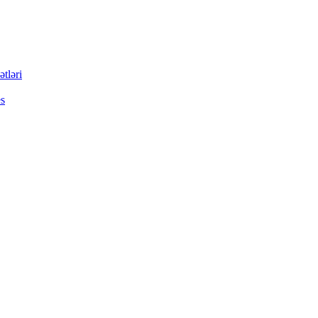
tləri
es