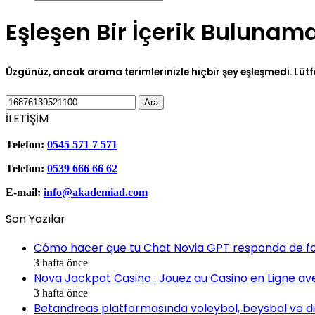
Arama
yap
Eşleşen Bir İçerik Bulunam
...
Üzgünüz, ancak arama terimlerinizle hiçbir şey eşleşmedi. Lütfe
Arama:
İLETİŞİM
Telefon:
0545 571 7 571
Telefon:
0539 666 66 62
E-mail:
info@akademiad.com
Son Yazılar
Cómo hacer que tu Chat Novia GPT responda de f
3 hafta önce
Nova Jackpot Casino : Jouez au Casino en Ligne av
3 hafta önce
Betandreas platformasında voleybol, beysbol və di