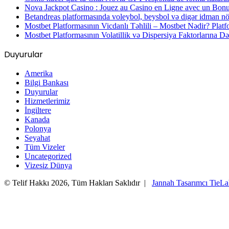
Nova Jackpot Casino : Jouez au Casino en Ligne avec un Bon
Betandreas platformasında voleybol, beysbol və digər idman növ
Mostbet Platformasının Vicdanlı Təhlili – Mostbet Nədir? Plat
Mostbet Platformasının Volatillik və Dispersiya Faktorlarına 
Duyurular
Amerika
Bilgi Bankası
Duyurular
Hizmetlerimiz
İngiltere
Kanada
Polonya
Seyahat
Tüm Vizeler
Uncategorized
Vizesiz Dünya
© Telif Hakkı 2026, Tüm Hakları Saklıdır |
Jannah Tasarımcı TieLa
Başa
dön
tuşu