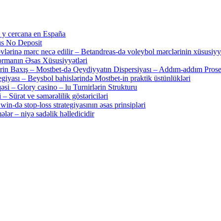
 y cercana en España
us No Deposit
lərinə mərc necə edilir – Betandreas-də voleybol mərclərinin xüsusiyyə
formanın Əsas Xüsusiyyətləri
Dərin Baxış – Mostbet-də Qeydiyyatın Dispersiyası – Addım-addım Pros
iyası – Beysbol bahislərində Mostbet-in praktik üstünlükləri
si – Glory casino – lu Turnirlərin Strukturu
– Sürət ve səmərəlilik göstəriciləri
in-də stop-loss strategiyasının əsas prinsipləri
ələr – niyə sadəlik həlledicidir