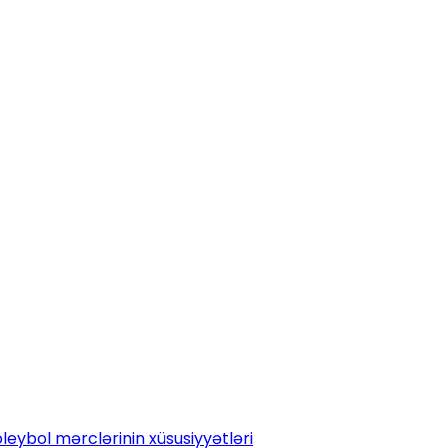
eybol mərclərinin xüsusiyyətləri