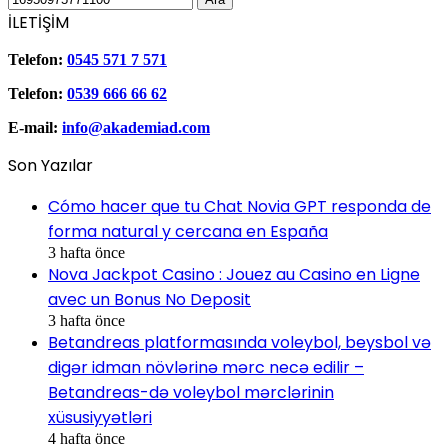
İLETİŞİM
Telefon:
0545 571 7 571
Telefon:
0539 666 66 62
E-mail:
info@akademiad.com
Son Yazılar
Cómo hacer que tu Chat Novia GPT responda de
forma natural y cercana en España
3 hafta önce
Nova Jackpot Casino : Jouez au Casino en Ligne
avec un Bonus No Deposit
3 hafta önce
Betandreas platformasında voleybol, beysbol və
digər idman növlərinə mərc necə edilir –
Betandreas-də voleybol mərclərinin
xüsusiyyətləri
4 hafta önce