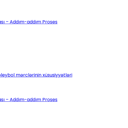
iyası – Addım-addım Proses
eybol mərclərinin xüsusiyyətləri
iyası – Addım-addım Proses