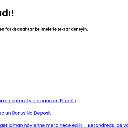
adı!
n farklı anahtar kelimelerle tekrar deneyin.
orma natural y cercana en España
ec un Bonus No Deposit
gər idman növlərinə mərc necə edilir – Betandreas-də vol