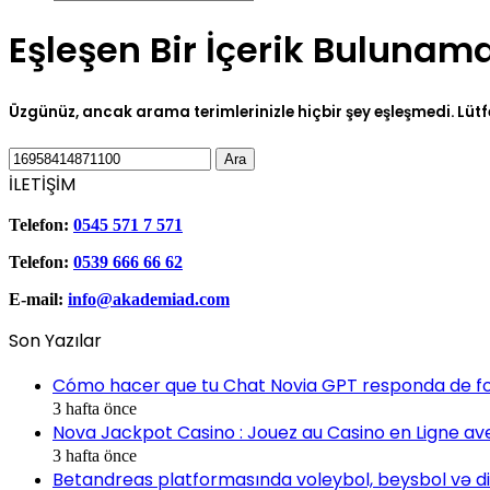
Arama
yap
Eşleşen Bir İçerik Bulunam
...
Üzgünüz, ancak arama terimlerinizle hiçbir şey eşleşmedi. Lütfe
Arama:
İLETİŞİM
Telefon:
0545 571 7 571
Telefon:
0539 666 66 62
E-mail:
info@akademiad.com
Son Yazılar
Cómo hacer que tu Chat Novia GPT responda de f
3 hafta önce
Nova Jackpot Casino : Jouez au Casino en Ligne av
3 hafta önce
Betandreas platformasında voleybol, beysbol və di