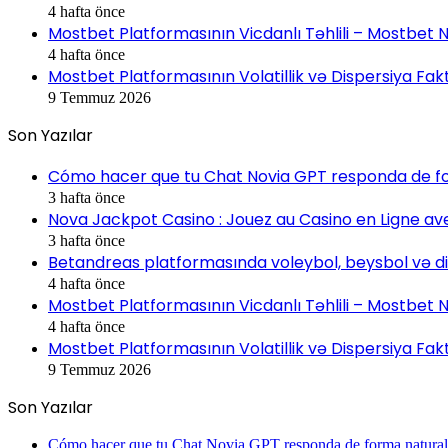
4 hafta önce
Mostbet Platformasının Vicdanlı Təhlili – Mostbet 
4 hafta önce
Mostbet Platformasının Volatillik və Dispersiya F
9 Temmuz 2026
Son Yazılar
Cómo hacer que tu Chat Novia GPT responda de f
3 hafta önce
Nova Jackpot Casino : Jouez au Casino en Ligne av
3 hafta önce
Betandreas platformasında voleybol, beysbol və di
4 hafta önce
Mostbet Platformasının Vicdanlı Təhlili – Mostbet 
4 hafta önce
Mostbet Platformasının Volatillik və Dispersiya F
9 Temmuz 2026
Son Yazılar
Cómo hacer que tu Chat Novia GPT responda de forma natural