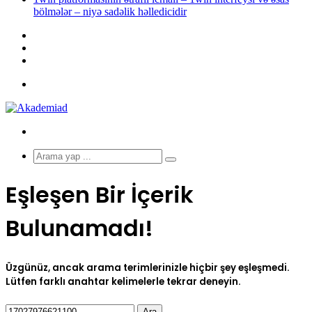
bölmələr – niyə sadəlik həlledicidir
Kenar
Bölmesi
Rastgele
Makale
Kayıt
Ol
Menü
Arama
yap
...
Arama
yap
Eşleşen Bir İçerik
...
Bulunamadı!
Üzgünüz, ancak arama terimlerinizle hiçbir şey eşleşmedi.
Lütfen farklı anahtar kelimelerle tekrar deneyin.
Arama: