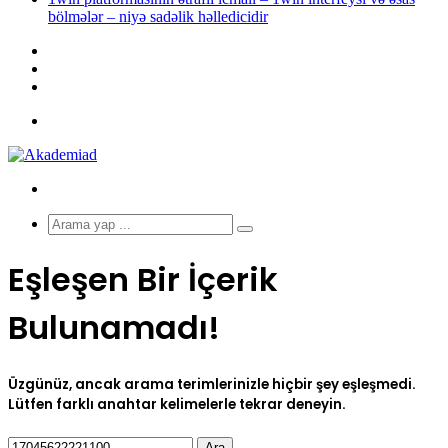
bölmələr – niyə sadəlik həlledicidir
Kenar
Bölmesi
Rastgele
Makale
Kayıt
Ol
Menü
Arama
yap
...
Arama
yap
Eşleşen Bir İçerik
...
Bulunamadı!
Üzgünüz, ancak arama terimlerinizle hiçbir şey eşleşmedi.
Lütfen farklı anahtar kelimelerle tekrar deneyin.
Arama: