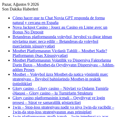
Pazar, Ağustos 9 2026
Son Dakika Haberleri
Cómo hacer que tu Chat Novia GPT responda de forma
natural y cercana en España
Nova Jackpot Casino : Jouez au Casino en Ligne avec un
Bonus No Deposit
Betandreas platformasında voleybol, beysbol və digər idman
növlərinə mərc necə edilir – Betandreas-də voleybol
mərclərinin xüsusiyyətləri
Mostbet Platformasının Vicdanlı Təhlili – Mostbet Nədir?
Platformanın Əsas Xüsusiyyətləri
Mostbet Platformasının Volatillik və Dispersiya Faktorlarına
Dərin Baxış – Mostbet-də Qeydiyyatın Dispersiyası – Addım-
addım Proses
Mostbet – Voleybol üzrə Mostbet-də nəticə yönümlü mərc
strategiyası – Beysbol bahislərində Mostbet-in praktik
üstünlükləri
Glory casino – Glory casino – Növləri və Onların Turnirlə
Əlaqəsi – Glory casino – lu Turnirlərin Strukturu
Glory casino platformasinin icmali – Qeydiyyat ve login
prosesi – Sürət ve səmərəlilik göstəriciləri
1win – Stop-loss strategiyası nədir və niyə 1win-də vacibdir –
1win-də stop-loss strategiyasının əsas prinsipləri
1win platformasının ətraflı icmalı – 1win interfeysi və əsas