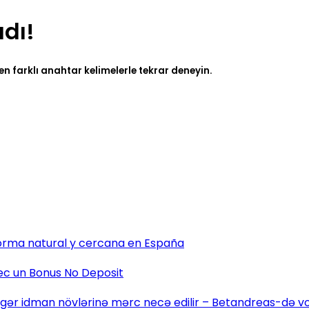
adı!
n farklı anahtar kelimelerle tekrar deneyin.
orma natural y cercana en España
ec un Bonus No Deposit
gər idman növlərinə mərc necə edilir – Betandreas-də vol