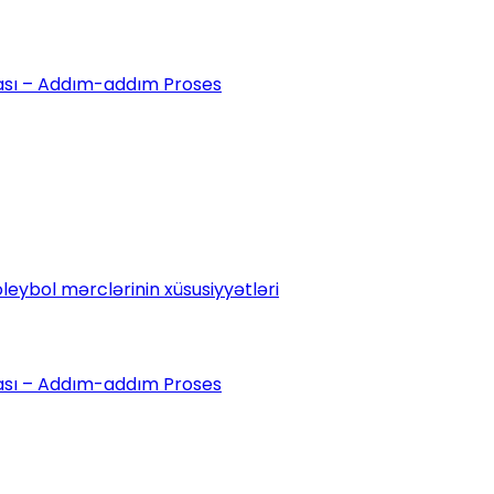
iyası – Addım-addım Proses
eybol mərclərinin xüsusiyyətləri
iyası – Addım-addım Proses