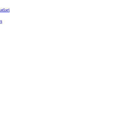
tləri
es