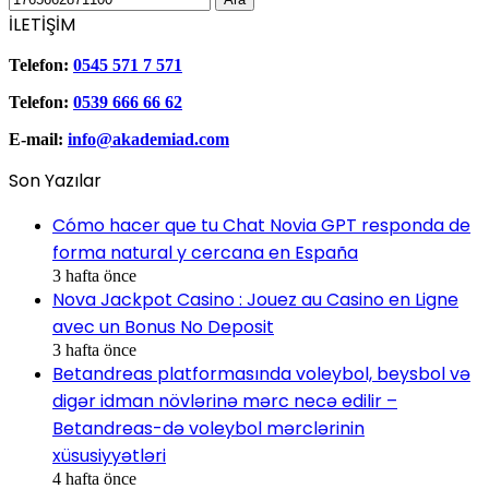
İLETİŞİM
Telefon:
0545 571 7 571
Telefon:
0539 666 66 62
E-mail:
info@akademiad.com
Son Yazılar
Cómo hacer que tu Chat Novia GPT responda de
forma natural y cercana en España
3 hafta önce
Nova Jackpot Casino : Jouez au Casino en Ligne
avec un Bonus No Deposit
3 hafta önce
Betandreas platformasında voleybol, beysbol və
digər idman növlərinə mərc necə edilir –
Betandreas-də voleybol mərclərinin
xüsusiyyətləri
4 hafta önce