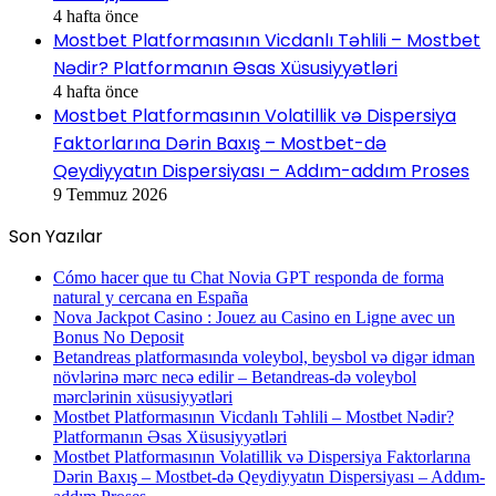
4 hafta önce
Mostbet Platformasının Vicdanlı Təhlili – Mostbet
Nədir? Platformanın Əsas Xüsusiyyətləri
4 hafta önce
Mostbet Platformasının Volatillik və Dispersiya
Faktorlarına Dərin Baxış – Mostbet-də
Qeydiyyatın Dispersiyası – Addım-addım Proses
9 Temmuz 2026
Son Yazılar
Cómo hacer que tu Chat Novia GPT responda de forma
natural y cercana en España
Nova Jackpot Casino : Jouez au Casino en Ligne avec un
Bonus No Deposit
Betandreas platformasında voleybol, beysbol və digər idman
növlərinə mərc necə edilir – Betandreas-də voleybol
mərclərinin xüsusiyyətləri
Mostbet Platformasının Vicdanlı Təhlili – Mostbet Nədir?
Platformanın Əsas Xüsusiyyətləri
Mostbet Platformasının Volatillik və Dispersiya Faktorlarına
Dərin Baxış – Mostbet-də Qeydiyyatın Dispersiyası – Addım-