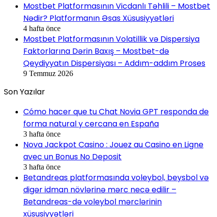
Mostbet Platformasının Vicdanlı Təhlili – Mostbet
Nədir? Platformanın Əsas Xüsusiyyətləri
4 hafta önce
Mostbet Platformasının Volatillik və Dispersiya
Faktorlarına Dərin Baxış – Mostbet-də
Qeydiyyatın Dispersiyası – Addım-addım Proses
9 Temmuz 2026
Son Yazılar
Cómo hacer que tu Chat Novia GPT responda de
forma natural y cercana en España
3 hafta önce
Nova Jackpot Casino : Jouez au Casino en Ligne
avec un Bonus No Deposit
3 hafta önce
Betandreas platformasında voleybol, beysbol və
digər idman növlərinə mərc necə edilir –
Betandreas-də voleybol mərclərinin
xüsusiyyətləri