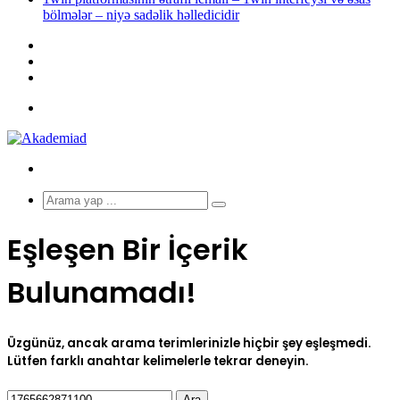
bölmələr – niyə sadəlik həlledicidir
Kenar
Bölmesi
Rastgele
Makale
Kayıt
Ol
Menü
Arama
yap
...
Arama
yap
Eşleşen Bir İçerik
...
Bulunamadı!
Üzgünüz, ancak arama terimlerinizle hiçbir şey eşleşmedi.
Lütfen farklı anahtar kelimelerle tekrar deneyin.
Arama: