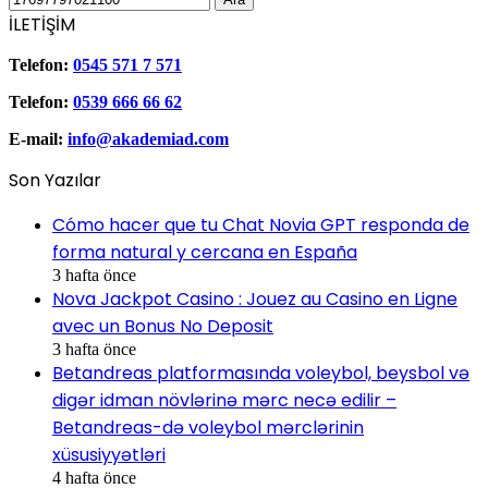
İLETİŞİM
Telefon:
0545 571 7 571
Telefon:
0539 666 66 62
E-mail:
info@akademiad.com
Son Yazılar
Cómo hacer que tu Chat Novia GPT responda de
forma natural y cercana en España
3 hafta önce
Nova Jackpot Casino : Jouez au Casino en Ligne
avec un Bonus No Deposit
3 hafta önce
Betandreas platformasında voleybol, beysbol və
digər idman növlərinə mərc necə edilir –
Betandreas-də voleybol mərclərinin
xüsusiyyətləri
4 hafta önce