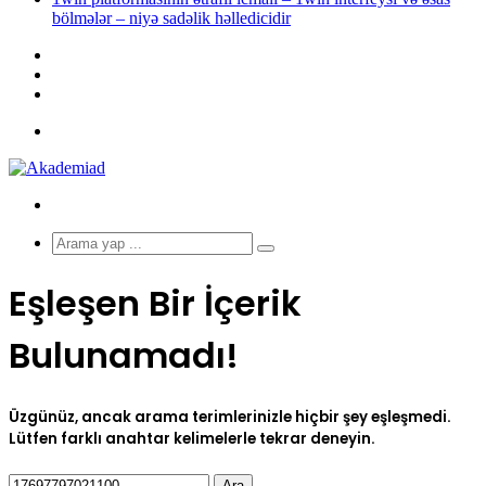
bölmələr – niyə sadəlik həlledicidir
Kenar
Bölmesi
Rastgele
Makale
Kayıt
Ol
Menü
Arama
yap
...
Arama
yap
Eşleşen Bir İçerik
...
Bulunamadı!
Üzgünüz, ancak arama terimlerinizle hiçbir şey eşleşmedi.
Lütfen farklı anahtar kelimelerle tekrar deneyin.
Arama: