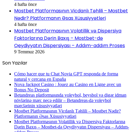
4 hafta önce
Mostbet Platformasının Vicdanlı Təhlili – Mostbet
Nədir? Platformanın Əsas Xüsusiyyətləri
4 hafta önce
Mostbet Platformasının Volatillik və Dispersiya
Faktorlarına Dərin Baxış – Mostbet-də
Qeydiyyatın Dispersiyası – Addım-addım Proses
9 Temmuz 2026
Son Yazılar
Cómo hacer que tu Chat Novia GPT responda de forma
natural y cercana en España
Nova Jackpot Casino : Jouez au Casino en Ligne avec un
Bonus No Deposit
Betandreas platformasında voleybol, beysbol və digər idman
növlərinə mərc necə edilir – Betandreas-də voleybol
mərclərinin xüsusiyyətləri
Mostbet Platformasının Vicdanlı Təhlili – Mostbet Nədir?
Platformanın Əsas Xüsusiyyətləri
Mostbet Platformasının Volatillik və Dispersiya Faktorlarına
Dərin Baxış – Mostbet-də Qeydiyyatın Dispersiyası – Addım-