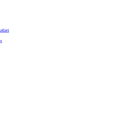
tləri
es