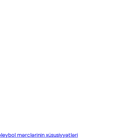
eybol mərclərinin xüsusiyyətləri