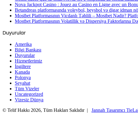
Nova Jackpot Casino : Jouez au Casino en Ligne avec un Bon
Betandreas platformasında voleybol, beysbol və digər idman növ
Mostbet Platformasının Vicdanlı Təhlili – Mostbet Nədir? Plat
Mostbet Platformasının Volatillik və Dispersiya Faktorlarına 
Duyurular
Amerika
Bilgi Bankası
Duyurular
Hizmetlerimiz
İngiltere
Kanada
Polonya
Seyahat
Tüm Vizeler
Uncategorized
Vizesiz Dünya
© Telif Hakkı 2026, Tüm Hakları Saklıdır |
Jannah Tasarımcı TieLa
Başa
dön
tuşu