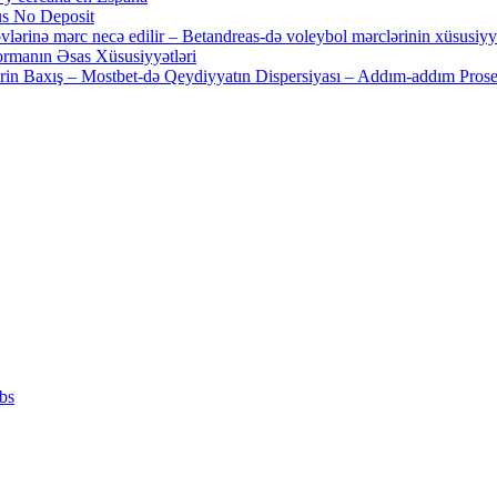
us No Deposit
lərinə mərc necə edilir – Betandreas-də voleybol mərclərinin xüsusiyyə
formanın Əsas Xüsusiyyətləri
Dərin Baxış – Mostbet-də Qeydiyyatın Dispersiyası – Addım-addım Pros
bs