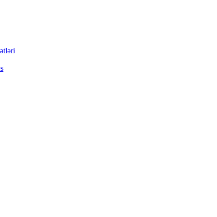
tləri
es