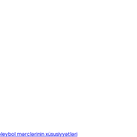
eybol mərclərinin xüsusiyyətləri