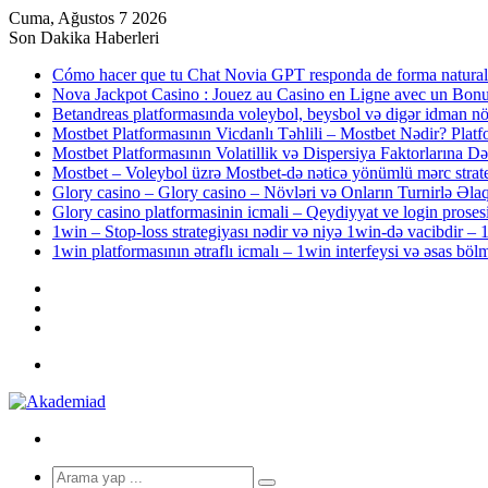
Cuma, Ağustos 7 2026
Son Dakika Haberleri
Cómo hacer que tu Chat Novia GPT responda de forma natural
Nova Jackpot Casino : Jouez au Casino en Ligne avec un Bon
Betandreas platformasında voleybol, beysbol və digər idman növ
Mostbet Platformasının Vicdanlı Təhlili – Mostbet Nədir? Plat
Mostbet Platformasının Volatillik və Dispersiya Faktorlarına 
Mostbet – Voleybol üzrə Mostbet-də nəticə yönümlü mərc strateg
Glory casino – Glory casino – Növləri və Onların Turnirlə Əlaqə
Glory casino platformasinin icmali – Qeydiyyat ve login prosesi 
1win – Stop-loss strategiyası nədir və niyə 1win-də vacibdir – 1w
1win platformasının ətraflı icmalı – 1win interfeysi və əsas bölm
Kenar
Bölmesi
Rastgele
Makale
Kayıt
Ol
Menü
Arama
yap
...