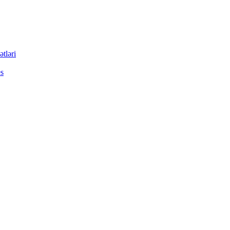
tləri
es