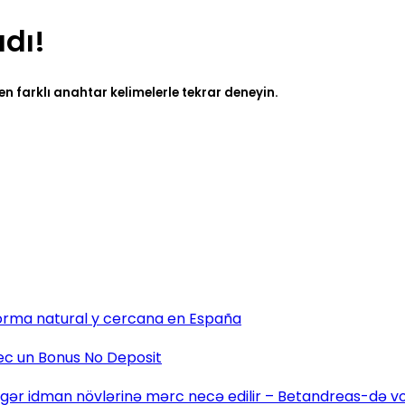
adı!
n farklı anahtar kelimelerle tekrar deneyin.
orma natural y cercana en España
ec un Bonus No Deposit
gər idman növlərinə mərc necə edilir – Betandreas-də vol