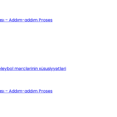
iyası – Addım-addım Proses
eybol mərclərinin xüsusiyyətləri
iyası – Addım-addım Proses