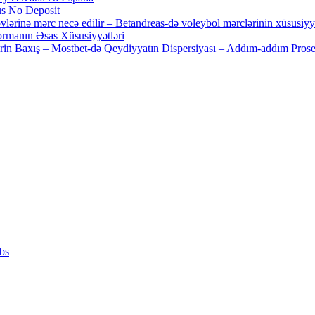
us No Deposit
lərinə mərc necə edilir – Betandreas-də voleybol mərclərinin xüsusiyyə
formanın Əsas Xüsusiyyətləri
Dərin Baxış – Mostbet-də Qeydiyyatın Dispersiyası – Addım-addım Pros
bs