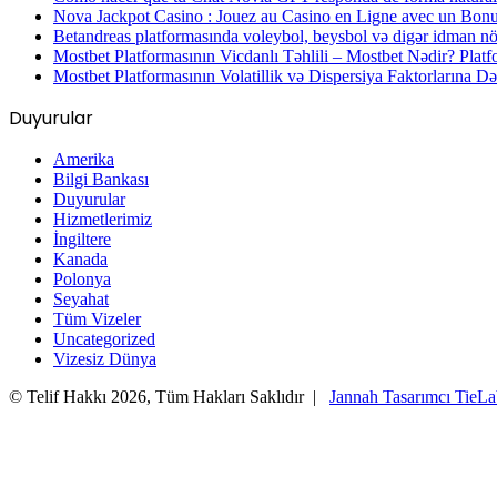
Nova Jackpot Casino : Jouez au Casino en Ligne avec un Bon
Betandreas platformasında voleybol, beysbol və digər idman növ
Mostbet Platformasının Vicdanlı Təhlili – Mostbet Nədir? Plat
Mostbet Platformasının Volatillik və Dispersiya Faktorlarına 
Duyurular
Amerika
Bilgi Bankası
Duyurular
Hizmetlerimiz
İngiltere
Kanada
Polonya
Seyahat
Tüm Vizeler
Uncategorized
Vizesiz Dünya
© Telif Hakkı 2026, Tüm Hakları Saklıdır |
Jannah Tasarımcı TieLa
Başa
dön
tuşu