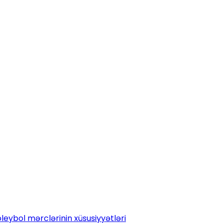
eybol mərclərinin xüsusiyyətləri