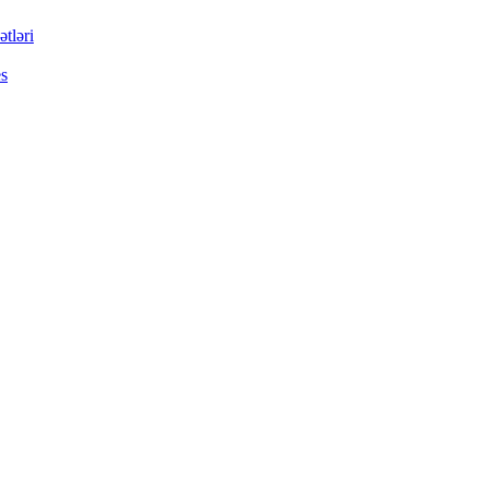
tləri
es