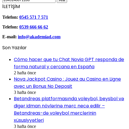
İLETİŞİM
Telefon:
0545 571 7 571
Telefon:
0539 666 66 62
E-mail:
info@akademiad.com
Son Yazılar
Cómo hacer que tu Chat Novia GPT responda de
forma natural y cercana en España
2 hafta önce
Nova Jackpot Casino : Jouez au Casino en Ligne
avec un Bonus No Deposit
3 hafta önce
Betandreas platformasında voleybol, beysbol və
digər idman növlərinə mərc necə edilir –
Betandreas-də voleybol mərclərinin
xüsusiyyətləri
3 hafta önce