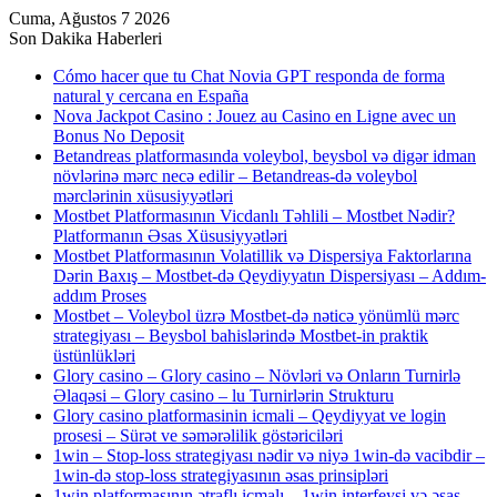
Cuma, Ağustos 7 2026
Son Dakika Haberleri
Cómo hacer que tu Chat Novia GPT responda de forma
natural y cercana en España
Nova Jackpot Casino : Jouez au Casino en Ligne avec un
Bonus No Deposit
Betandreas platformasında voleybol, beysbol və digər idman
növlərinə mərc necə edilir – Betandreas-də voleybol
mərclərinin xüsusiyyətləri
Mostbet Platformasının Vicdanlı Təhlili – Mostbet Nədir?
Platformanın Əsas Xüsusiyyətləri
Mostbet Platformasının Volatillik və Dispersiya Faktorlarına
Dərin Baxış – Mostbet-də Qeydiyyatın Dispersiyası – Addım-
addım Proses
Mostbet – Voleybol üzrə Mostbet-də nəticə yönümlü mərc
strategiyası – Beysbol bahislərində Mostbet-in praktik
üstünlükləri
Glory casino – Glory casino – Növləri və Onların Turnirlə
Əlaqəsi – Glory casino – lu Turnirlərin Strukturu
Glory casino platformasinin icmali – Qeydiyyat ve login
prosesi – Sürət ve səmərəlilik göstəriciləri
1win – Stop-loss strategiyası nədir və niyə 1win-də vacibdir –
1win-də stop-loss strategiyasının əsas prinsipləri
1win platformasının ətraflı icmalı – 1win interfeysi və əsas