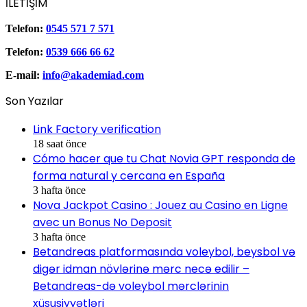
İLETİŞİM
Telefon:
0545 571 7 571
Telefon:
0539 666 66 62
E-mail:
info@akademiad.com
Son Yazılar
Link Factory verification
18 saat önce
Cómo hacer que tu Chat Novia GPT responda de
forma natural y cercana en España
3 hafta önce
Nova Jackpot Casino : Jouez au Casino en Ligne
avec un Bonus No Deposit
3 hafta önce
Betandreas platformasında voleybol, beysbol və
digər idman növlərinə mərc necə edilir –
Betandreas-də voleybol mərclərinin
xüsusiyyətləri