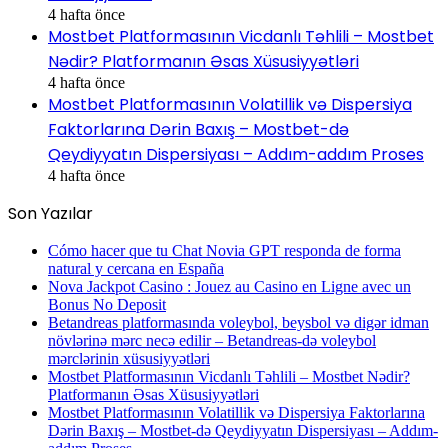
4 hafta önce
Mostbet Platformasının Vicdanlı Təhlili – Mostbet
Nədir? Platformanın Əsas Xüsusiyyətləri
4 hafta önce
Mostbet Platformasının Volatillik və Dispersiya
Faktorlarına Dərin Baxış – Mostbet-də
Qeydiyyatın Dispersiyası – Addım-addım Proses
4 hafta önce
Son Yazılar
Cómo hacer que tu Chat Novia GPT responda de forma
natural y cercana en España
Nova Jackpot Casino : Jouez au Casino en Ligne avec un
Bonus No Deposit
Betandreas platformasında voleybol, beysbol və digər idman
növlərinə mərc necə edilir – Betandreas-də voleybol
mərclərinin xüsusiyyətləri
Mostbet Platformasının Vicdanlı Təhlili – Mostbet Nədir?
Platformanın Əsas Xüsusiyyətləri
Mostbet Platformasının Volatillik və Dispersiya Faktorlarına
Dərin Baxış – Mostbet-də Qeydiyyatın Dispersiyası – Addım-