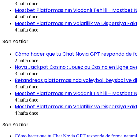
3 hafta önce
Mostbet Platformasının Vicdanlı Təhlili – Mostbet 
4 hafta önce
Mostbet Platformasının Volatillik və Dispersiya F
4 hafta önce
Son Yazılar
Cómo hacer que tu Chat Novia GPT responda de f
2 hafta önce
Nova Jackpot Casino : Jouez au Casino en Ligne av
3 hafta önce
Betandreas platformasında voleybol, beysbol və di
3 hafta önce
Mostbet Platformasının Vicdanlı Təhlili – Mostbet 
4 hafta önce
Mostbet Platformasının Volatillik və Dispersiya F
4 hafta önce
Son Yazılar
Cómo hacer que tu Chat Novia GPT responda de forma natural