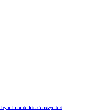
eybol mərclərinin xüsusiyyətləri