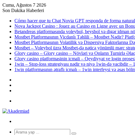
Cuma, Ağustos 7 2026
Son Dakika Haberleri
Cómo hacer que tu Chat Novia GPT responda de forma natural
Nova Jackpot Casino : Jouez au Casino en Ligne avec un Bon
Betandreas platformasında voleybol, beysbol və digər idman növ
Mostbet Platformasının Vicdanlı Təhlili – Mostbet Nədir? Plat
Mostbet Platformasının Volatillik və Dispersiya Faktorlarına 
Mostbet – Voleybol üzrə Mostbet-də nəticə yönümlü mərc strateg
Glory casino – Glory casino – Növləri və Onların Turnirlə Əlaqə
Glory casino platformasinin icmali – Qeydiyyat ve login prosesi 
1win – Stop-loss strategiyası nədir və niyə 1win-də vacibdir – 1w
1win platformasının ətraflı icmalı – 1win interfeysi və əsas bölm
Kenar
Bölmesi
Rastgele
Makale
Kayıt
Ol
Menü
Arama
yap
...