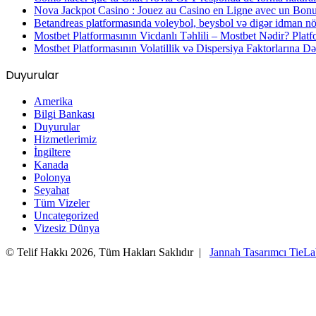
Nova Jackpot Casino : Jouez au Casino en Ligne avec un Bon
Betandreas platformasında voleybol, beysbol və digər idman növ
Mostbet Platformasının Vicdanlı Təhlili – Mostbet Nədir? Plat
Mostbet Platformasının Volatillik və Dispersiya Faktorlarına 
Duyurular
Amerika
Bilgi Bankası
Duyurular
Hizmetlerimiz
İngiltere
Kanada
Polonya
Seyahat
Tüm Vizeler
Uncategorized
Vizesiz Dünya
© Telif Hakkı 2026, Tüm Hakları Saklıdır |
Jannah Tasarımcı TieLa
Başa
dön
tuşu