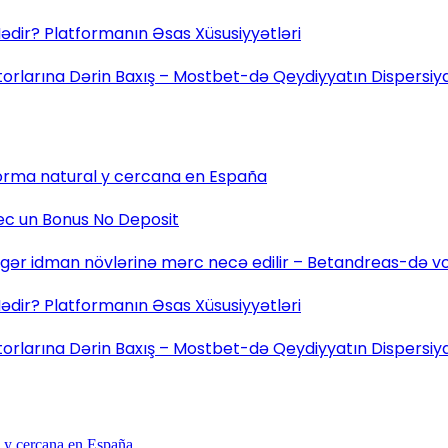
Nədir? Platformanın Əsas Xüsusiyyətləri
aktorlarına Dərin Baxış – Mostbet-də Qeydiyyatın Dispers
orma natural y cercana en España
ec un Bonus No Deposit
gər idman növlərinə mərc necə edilir – Betandreas-də vol
Nədir? Platformanın Əsas Xüsusiyyətləri
aktorlarına Dərin Baxış – Mostbet-də Qeydiyyatın Dispers
 y cercana en España