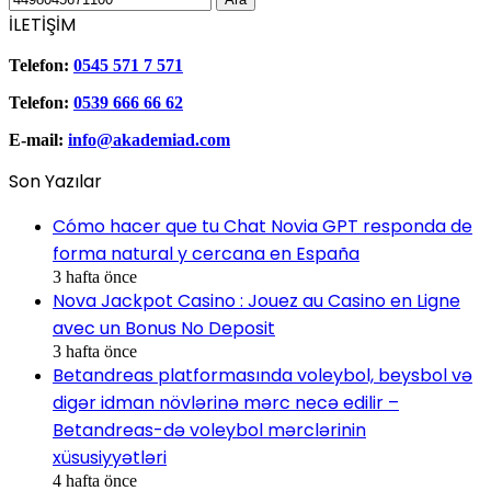
İLETİŞİM
Telefon:
0545 571 7 571
Telefon:
0539 666 66 62
E-mail:
info@akademiad.com
Son Yazılar
Cómo hacer que tu Chat Novia GPT responda de
forma natural y cercana en España
3 hafta önce
Nova Jackpot Casino : Jouez au Casino en Ligne
avec un Bonus No Deposit
3 hafta önce
Betandreas platformasında voleybol, beysbol və
digər idman növlərinə mərc necə edilir –
Betandreas-də voleybol mərclərinin
xüsusiyyətləri
4 hafta önce