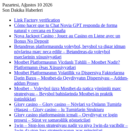
Pazartesi, Ağustos 10 2026
Son Dakika Haberleri
Link Factory verification
Cómo hacer que tu Chat Novia GPT responda de forma
natural y cercana en España
Nova Jackpot Casino : Jouez au Casino en Ligne avec un
Bonus No Deposit
Betandreas platformasında voleybol, beysbol və digər idman
növlərinə mərc necə edilir – Betandreas-də voleybol
mərclərinin xüsusiyyətləri
Mostbet Platformasının Vicdanlı Təhlili – Mostbet Nədir?
Platformanın Əsas Xüsusiyyətləri
Mostbet Platformasının Volatillik və Dispersiya Faktorlarına
Dərin Baxış – Mostbet-də Qeydiyyatın Dispersiyası – Addım-
addım Proses
Mostbet – Voleybol üzrə Mostbet-də nəticə yönümlü mərc
strategiyası – Beysbol bahislərində Mostbet-in praktik
üstünlükləri
Glory casino – Glory casino – Növləri və Onların Turnirlə
Əlaqəsi – Glory casino – lu Turnirlərin Strukturu
Glory casino platformasinin icmali – Qeydiyyat ve login
prosesi – Sürət ve səmərəlilik göstəriciləri
1win – Stop-loss strategiyası nədir və niyə 1win-də vacibdir –
1win-də stop-loss strategiyasının əsas prinsipləri