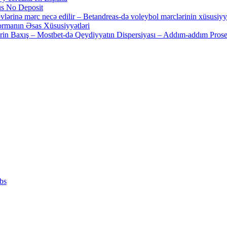
us No Deposit
lərinə mərc necə edilir – Betandreas-də voleybol mərclərinin xüsusiyyə
formanın Əsas Xüsusiyyətləri
Dərin Baxış – Mostbet-də Qeydiyyatın Dispersiyası – Addım-addım Pros
bs