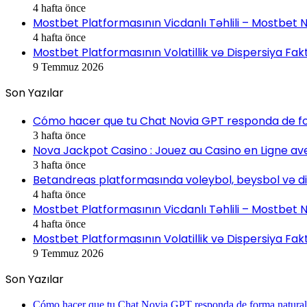
4 hafta önce
Mostbet Platformasının Vicdanlı Təhlili – Mostbet 
4 hafta önce
Mostbet Platformasının Volatillik və Dispersiya F
9 Temmuz 2026
Son Yazılar
Cómo hacer que tu Chat Novia GPT responda de f
3 hafta önce
Nova Jackpot Casino : Jouez au Casino en Ligne av
3 hafta önce
Betandreas platformasında voleybol, beysbol və di
4 hafta önce
Mostbet Platformasının Vicdanlı Təhlili – Mostbet 
4 hafta önce
Mostbet Platformasının Volatillik və Dispersiya F
9 Temmuz 2026
Son Yazılar
Cómo hacer que tu Chat Novia GPT responda de forma natural