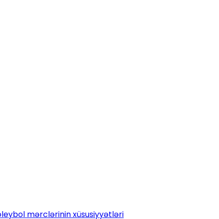
eybol mərclərinin xüsusiyyətləri