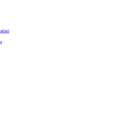
tləri
es