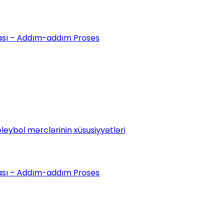
iyası – Addım-addım Proses
eybol mərclərinin xüsusiyyətləri
iyası – Addım-addım Proses